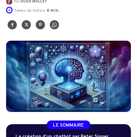
Par
HUGO MOLLET
6
min.
Temps de lecture
LE SOMMAIRE
La création d'un chatbot par Peter Singer