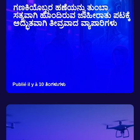
ಗಣಕಿಯೊಬ್ಬರ ಹಣೆಯನ್ನು ತುಂಬಾ
ಸತ್ಯವಾಗಿ ಹೊಂದಿರುವ ಜಾಹೀರಾತು ಪಟಕ್ಕೆ
ಅದ್ಭುತವಾಗಿ ತೀವ್ರವಾದ ವ್ಯಾಪಾರಿಗಳು
Publié il y à 10 ತಿಂಗಳುಗಳು