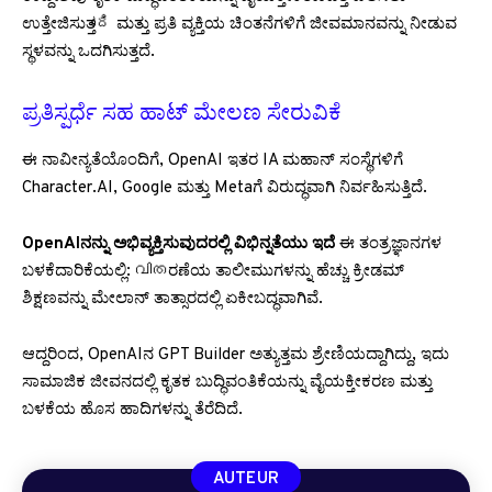
ಉತ್ತೇಜಿಸುತ್ತుంది ಮತ್ತು ಪ್ರತಿ ವ್ಯಕ್ತಿಯ ಚಿಂತನೆಗಳಿಗೆ ಜೀವಮಾನವನ್ನು ನೀಡುವ
ಸ್ಥಳವನ್ನು ಒದಗಿಸುತ್ತದೆ.
ಪ್ರತಿಸ್ಪರ್ಧೆ ಸಹ ಹಾಟ್ ಮೇಲಣ ಸೇರುವಿಕೆ
ಈ ನಾವೀನ್ಯತೆಯೊಂದಿಗೆ, OpenAI ಇತರ IA ಮಹಾನ್ ಸಂಸ್ಥೆಗಳಿಗೆ
Character.AI, Google ಮತ್ತು Metaಗೆ ವಿರುದ್ಧವಾಗಿ ನಿರ್ವಹಿಸುತ್ತಿದೆ.
OpenAIನನ್ನು ಅಭಿವ್ಯಕ್ತಿಸುವುದರಲ್ಲಿ ವಿಭಿನ್ನತೆಯು ಇದೆ
ಈ ತಂತ್ರಜ್ಞಾನಗಳ
ಬಳಕೆದಾರಿಕೆಯಲ್ಲಿ: വിതರಣೆಯ ತಾಲೀಮುಗಳನ್ನು ಹೆಚ್ಚು ಕ್ರೀಡಮ್
ಶಿಕ್ಷಣವನ್ನು ಮೇಲಾನ್ ತಾತ್ಸಾರದಲ್ಲಿ ಏಕೀಬದ್ಧವಾಗಿವೆ.
ಆದ್ದರಿಂದ, OpenAIನ GPT Builder ಅತ್ಯುತ್ತಮ ಶ್ರೇಣಿಯದ್ದಾಗಿದ್ದು, ಇದು
ಸಾಮಾಜಿಕ ಜೀವನದಲ್ಲಿ ಕೃತಕ ಬುದ್ಧಿವಂತಿಕೆಯನ್ನು ವೈಯಕ್ತೀಕರಣ ಮತ್ತು
ಬಳಕೆಯ ಹೊಸ ಹಾದಿಗಳನ್ನು ತೆರೆದಿದೆ.
AUTEUR