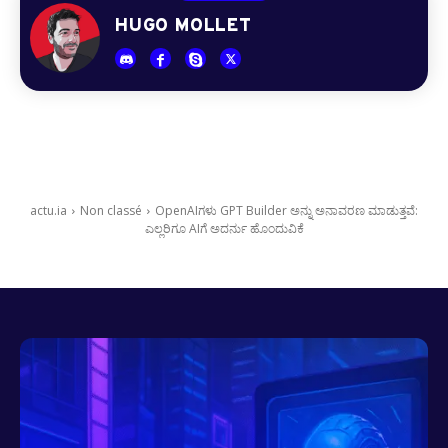
HUGO MOLLET
actu.ia
Non classé
OpenAIಗಳು GPT Builder ಅನ್ನು ಅನಾವರಣ ಮಾಡುತ್ತವೆ:
ಎಲ್ಲರಿಗೂ AIಗೆ ಅದರ್ನು ಹೊಂದುವಿಕೆ