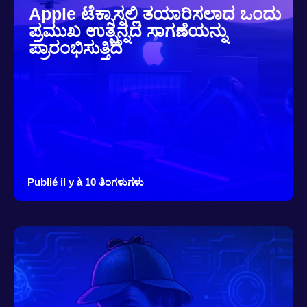
Apple ಟೆಕ್ಸಾಸ್ನಲ್ಲಿ ತಯಾರಿಸಲಾದ ಒಂದು
ಪ್ರಮುಖ ಉತ್ಪನ್ನದ ಸಾಗಣೆಯನ್ನು
ಪ್ರಾರಂಭಿಸುತ್ತಿದೆ
Publié il y à 10 ತಿಂಗಳುಗಳು