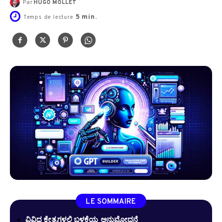
Par
HUGO MOLLET
5
min.
Temps de lecture
LE SOMMAIRE
ವಿವಿಧ ಕ್ಷೇತ್ರಗಳಲ್ಲಿ ಬಳಕೆಯ ಅನುಮೋದನೆ