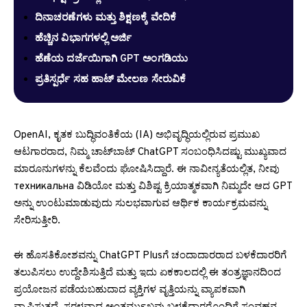
ದಿನಾಚರಣೆಗಳು ಮತ್ತು ಶಿಕ್ಷಣಕ್ಕೆ ವೇದಿಕೆ
ಹೆಚ್ಚಿನ ವಿಭಾಗಗಳಲ್ಲಿ ಅರ್ಜಿ
ಹೆಣೆಯ ದರ್ಜೆಯಿಗಾಗಿ GPT ಅಂಗಡಿಯು
ಪ್ರತಿಸ್ಪರ್ಧೆ ಸಹ ಹಾಟ್ ಮೇಲಣ ಸೇರುವಿಕೆ
OpenAI, ಕೃತಕ ಬುದ್ಧಿವಂತಿಕೆಯ (IA) ಅಭಿವೃದ್ಧಿಯಲ್ಲಿರುವ ಪ್ರಮುಖ
ಆಟಗಾರರಾದ, ನಿಮ್ಮ ಚಾಟ್‌ಬಾಟ್ ChatGPT ಸಂಬಂಧಿಸಿದಷ್ಟು ಮುಖ್ಯವಾದ
ಮಾರೂನುಗಳನ್ನು ಕೆಲವೆಂದು ಘೋಷಿಸಿದ್ದಾರೆ. ಈ ನಾವೀನ್ಯತೆಯಲ್ಲಿತ, ನೀವು
техникальна ವಿಡಿಯೋ ಮತ್ತು ವಿಶಿಷ್ಟ ಕ್ರಿಯಾತ್ಮಕವಾಗಿ ನಿಮ್ಮದೇ ಆದ GPT
ಅನ್ನು ಉಂಟುಮಾಡುವುದು ಸುಲಭವಾಗುವ ಆರ್ಥಿಕ ಕಾರ್ಯಕ್ರಮವನ್ನು
ಸೇರಿಸುತ್ತೀರಿ.
ಈ ಹೊಸತಿಕೋಶವನ್ನು ChatGPT Plusಗೆ ಚಂದಾದಾರರಾದ ಬಳಕೆದಾರರಿಗೆ
ತಲುಪಿಸಲು ಉದ್ದೇಶಿಸುತ್ತಿದೆ ಮತ್ತು ಇದು ಏಕಕಾಲದಲ್ಲಿ ಈ ತಂತ್ರಜ್ಞಾನದಿಂದ
ಪ್ರಯೋಜನ ಪಡೆಯಬಹುದಾದ ವ್ಯಕ್ತಿಗಳ ವೃತ್ತಿಯನ್ನು ವ್ಯಾಪಕವಾಗಿ