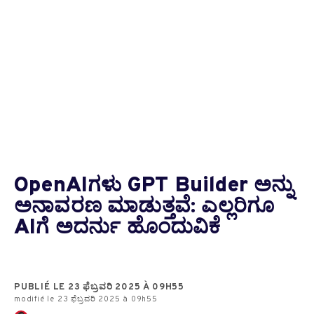
OpenAIಗಳು GPT Builder ಅನ್ನು
ಅನಾವರಣ ಮಾಡುತ್ತವೆ: ಎಲ್ಲರಿಗೂ
AIಗೆ ಅದರ್ನು ಹೊಂದುವಿಕೆ
PUBLIÉ LE 23 ಫೆಬ್ರವರಿ 2025 À 09H55
modifié le 23 ಫೆಬ್ರವರಿ 2025 à 09h55