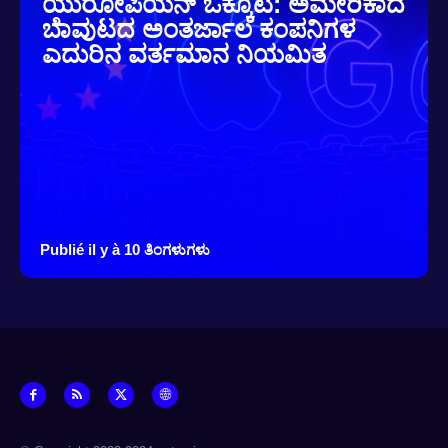
ಯುರೋಪಿಯನ್ ಒಕ್ಕೂಟ: ಅಮೇರಿಕಾದ
ಬೆಾವುಟದ ಅಂತರ್ಜಾಲ ಕಂಪನಿಗಳ
ಎದುರಿನ ವರ್ತಮಾನ ನಿಯಮಿತ
Publié il y à 10 ತಿಂಗಳುಗಳು