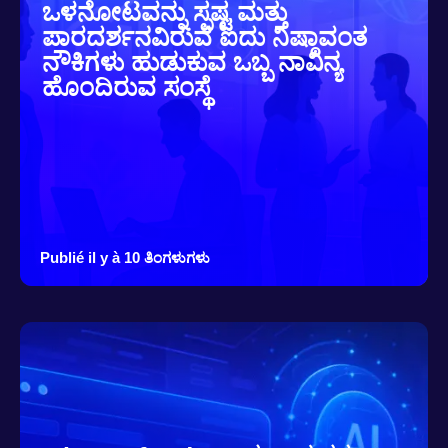
ಒಳನೋಟವನ್ನು ಸ್ಪಷ್ಟ ಮತ್ತು
ಪಾರದರ್ಶನವಿರುವ ಐದು ನಿಷ್ಠಾವಂತ
ನೌಕಿಗಳು ಹುಡುಕುವ ಒಬ್ಬ ನಾವಿನ್ಯ
ಹೊಂದಿರುವ ಸಂಸ್ಥೆ
Publié il y à 10 ತಿಂಗಳುಗಳು