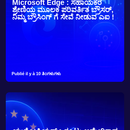
Microsoft Edge : ಸಹಾಯಕರ
ಶ್ರೇಣಿಯ ಮೂಲಕ ಪರಿವರ್ತಿತ ಬ್ರೌಸರ್,
ನಿಮ್ಮ ಬ್ರೌಸಿಂಗ್ ಗೆ ಸೇವೆ ನೀಡುವ ಎಐ !
Publié il y à 10 ತಿಂಗಳುಗಳು