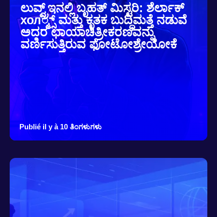
ಲುವ್ವ್ರ್ಇನಲ್ಲಿ ಬೃಹತ್ ಮಿಸ್ಟರಿ: ಶೆರ್ಲಾಕ್
хол್ಮ್ಸ್ ಮತ್ತು ಕೃತಕ ಬುದ್ಧಿಮತ್ತೆ ನಡುವೆ
ಅದರ ಛಾಯಾಚಿತ್ರೀಕರಣವನ್ನು
ವರ್ಣಿಸುತ್ತಿರುವ ಫೋಟೋಶ್ರೇಯೋಕೆ
Publié il y à 10 ತಿಂಗಳುಗಳು