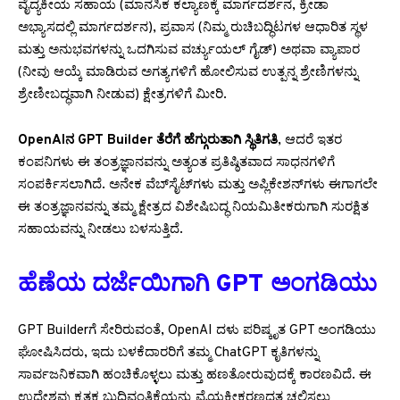
ವೈದ್ಯಕೀಯ ಸಹಾಯ (ಮಾನಸಿಕ ಕಲ್ಯಾಣಕ್ಕೆ ಮಾರ್ಗದರ್ಶನ, ಕ್ರೀಡಾ
ಅಭ್ಯಾಸದಲ್ಲಿ ಮಾರ್ಗದರ್ಶನ), ಪ್ರವಾಸ (ನಿಮ್ಮ ರುಚಿಬದ್ಧಿಟಗಳ ಆಧಾರಿತ ಸ್ಥಳ
ಮತ್ತು ಅನುಭವಗಳನ್ನು ಒದಗಿಸುವ ವರ್ಚ್ಯುಯಲ್ ಗೈಡ್) ಅಥವಾ ವ್ಯಾಪಾರ
(ನೀವು ಆಯ್ಕೆ ಮಾಡಿರುವ ಅಗತ್ಯಗಳಿಗೆ ಹೋಲಿಸುವ ಉತ್ಪನ್ನ ಶ್ರೇಣಿಗಳನ್ನು
ಶ್ರೇಣೀಬದ್ಧವಾಗಿ ನೀಡುವ) ಕ್ಷೇತ್ರಗಳಿಗೆ ಮೀರಿ.
OpenAIನ GPT Builder ತೆರೆಗೆ ಹೆಗ್ಗುರುತಾಗಿ ಸ್ಥಿತಿಗತಿ
, ಆದರೆ ಇತರ
ಕಂಪನಿಗಳು ಈ ತಂತ್ರಜ್ಞಾನವನ್ನು ಅತ್ಯಂತ ಪ್ರತಿಷ್ಠಿತವಾದ ಸಾಧನಗಳಿಗೆ
ಸಂಪರ್ಕಿಸಲಾಗಿದೆ. ಅನೇಕ ವೆಬ್‌ಸೈಟ್‌ಗಳು ಮತ್ತು ಅಪ್ಲಿಕೇಶನ್‌ಗಳು ಈಗಾಗಲೇ
ಈ ತಂತ್ರಜ್ಞಾನವನ್ನು ತಮ್ಮ ಕ್ಷೇತ್ರದ ವಿಶೇಷಿಬದ್ಧ ನಿಯಮಿತೀಕರುಗಾಗಿ ಸುರಕ್ಷಿತ
ಸಹಾಯವನ್ನು ನೀಡಲು ಬಳಸುತ್ತಿದೆ.
ಹೆಣೆಯ ದರ್ಜೆಯಿಗಾಗಿ GPT ಅಂಗಡಿಯು
GPT Builderಗೆ ಸೇರಿರುವಂತೆ, OpenAI ದಳು ಪರಿಷ್ಕೃತ GPT ಅಂಗಡಿಯು
ಘೋಷಿಸಿದರು, ಇದು ಬಳಕೆದಾರರಿಗೆ ತಮ್ಮ ChatGPT ಕೃತಿಗಳನ್ನು
ಸಾರ್ವಜನಿಕವಾಗಿ ಹಂಚಿಕೊಳ್ಳಲು ಮತ್ತು ಹಣತೋರುವುದಕ್ಕೆ ಕಾರಣವಿದೆ. ಈ
ಉದ್ದೇಶವು ಕೃತಕ ಬುದ್ಧಿವಂತಿಕೆಯನ್ನು ವೈಯಕ್ತೀಕರಣದತ್ತ ಚಲಿಸಲು