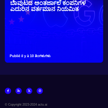
ಬೆಾವುಟದ ಅಂತರ್ಜಾಲ ಕಂಪನಿಗಳ
ಎದುರಿನ ವರ್ತಮಾನ ನಿಯಮಿತ
Publié il y à 10 ತಿಂಗಳುಗಳು
© Copyright 2023-2024 actu.ai