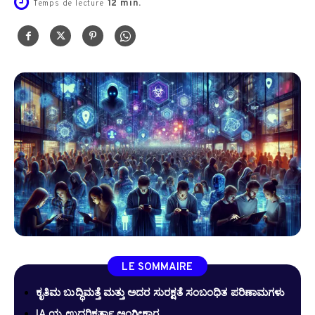
12
min.
Temps de lecture
LE SOMMAIRE
ಕೃತಿಮ ಬುದ್ಧಿಮತ್ತೆ ಮತ್ತು ಅದರ ಸುರಕ್ಷತೆ ಸಂಬಂಧಿತ ಪರಿಣಾಮಗಳು
IA ಯ ಉದರಿಕರ್ತಾ ಅಂಗೀಕಾರ