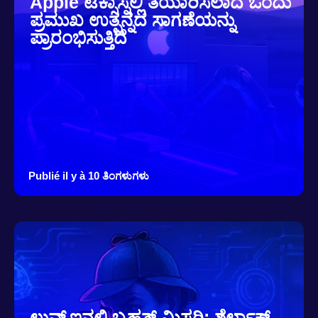
Apple ಟೆಕ್ಸಾಸ್ನಲ್ಲಿ ತಯಾರಿಸಲಾದ ಒಂದು
ಪ್ರಮುಖ ಉತ್ಪನ್ನದ ಸಾಗಣೆಯನ್ನು
ಪ್ರಾರಂಭಿಸುತ್ತಿದೆ
Publié il y à 10 ತಿಂಗಳುಗಳು
ಲುವ್ವ್ರ್ಇನಲ್ಲಿ ಬೃಹತ್ ಮಿಸ್ಟರಿ: ಶೆರ್ಲಾಕ್