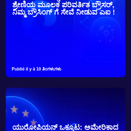
ಶ್ರೇಣಿಯ ಮೂಲಕ ಪರಿವರ್ತಿತ ಬ್ರೌಸರ್,
ನಿಮ್ಮ ಬ್ರೌಸಿಂಗ್ ಗೆ ಸೇವೆ ನೀಡುವ ಎಐ !
Publié il y à 10 ತಿಂಗಳುಗಳು
ಯುರೋಪಿಯನ್ ಒಕ್ಕೂಟ: ಅಮೇರಿಕಾದ