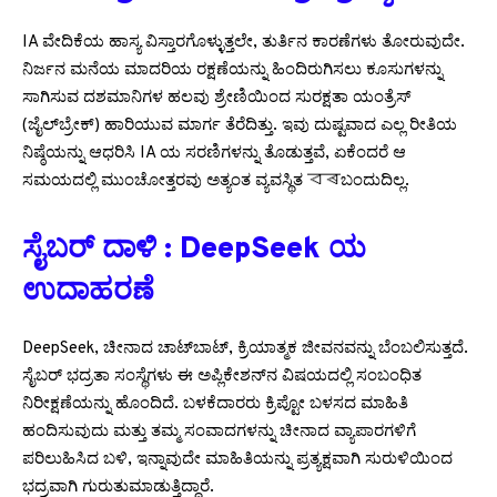
IA ವೇದಿಕೆಯ ಹಾಸ್ಯ ವಿಸ್ತಾರಗೊಳ್ಳುತ್ತಲೇ, ತುರ್ತಿನ ಕಾರಣೆಗಳು ತೋರುವುದೇ.
ನಿರ್ಜನ ಮನೆಯ ಮಾದರಿಯ ರಕ್ಷಣೆಯನ್ನು ಹಿಂದಿರುಗಿಸಲು ಕೂಸುಗಳನ್ನು
ಸಾಗಿಸುವ ದಶಮಾನಿಗಳ ಹಲವು ಶ್ರೇಣಿಯಿಂದ ಸುರಕ್ಷತಾ ಯಂತ್ರೆಸ್
(ಜೈಲ್‌ಬ್ರೇಕ್) ಹಾರಿಯುವ ಮಾರ್ಗ ತೆರೆದಿತ್ತು. ಇವು ದುಷ್ಟವಾದ ಎಲ್ಲ ರೀತಿಯ
ನಿಷ್ಠೆಯನ್ನು ಆಧರಿಸಿ IA ಯ ಸರಣಿಗಳನ್ನು ತೊಡುತ್ತವೆ, ಏಕೆಂದರೆ ಆ
ಸಮಯದಲ್ಲಿ ಮುಂಚೋತ್ತರವು ಅತ್ಯಂತ ವ್ಯವಸ್ಥಿತ বৰಬಂದುದಿಲ್ಲ.
ಸೈಬರ್ ದಾಳಿ : DeepSeek ಯ
ಉದಾಹರಣೆ
DeepSeek, ಚೀನಾದ ಚಾಟ್‌ಬಾಟ್, ಕ್ರಿಯಾತ್ಮಕ ಜೀವನವನ್ನು ಬೆಂಬಲಿಸುತ್ತದೆ.
ಸೈಬರ್ ಭದ್ರತಾ ಸಂಸ್ಥೆಗಳು ಈ ಅಪ್ಲಿಕೇಶನ್‌ನ ವಿಷಯದಲ್ಲಿ ಸಂಬಂಧಿತ
ನಿರೀಕ್ಷಣೆಯನ್ನು ಹೊಂದಿದೆ. ಬಳಕೆದಾರರು ಕ್ರಿಪ್ಟೋ ಬಳಸದ ಮಾಹಿತಿ
ಹಂದಿಸುವುದು ಮತ್ತು ತಮ್ಮ ಸಂವಾದಗಳನ್ನು ಚೀನಾದ ವ್ಯಾಪಾರಗಳಿಗೆ
ಪರಿಲುಹಿಸಿದ ಬಳಿ, ಇನ್ನಾವುದೇ ಮಾಹಿತಿಯನ್ನು ಪ್ರತ್ಯಕ್ಷವಾಗಿ ಸುರುಳಿಯಿಂದ
ಭದ್ರವಾಗಿ ಗುರುತುಮಾಡುತ್ತಿದ್ದಾರೆ.