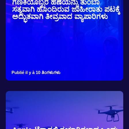
ಗಣಕಿಯೊಬ್ಬರ ಹಣೆಯನ್ನು ತುಂಬಾ
ಸತ್ಯವಾಗಿ ಹೊಂದಿರುವ ಜಾಹೀರಾತು ಪಟಕ್ಕೆ
ಅದ್ಭುತವಾಗಿ ತೀವ್ರವಾದ ವ್ಯಾಪಾರಿಗಳು
Publié il y à 10 ತಿಂಗಳುಗಳು