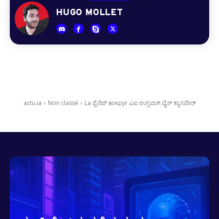
HUGO MOLLET
actu.ia
Non classé
La ಫ್ರೆನೆಜ್ вокруг ಎಐ ಉಗ್ರವಾಗಿ ಬೈಸ್ ಕ್ಯಾಸವೇರ್