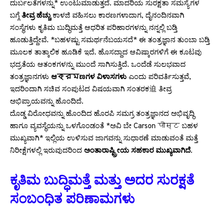
ದುರ್ಬಲತೆಗಳನ್ನು* ಉಂಟುಮಾಡುತ್ತದೆ. ಮಾದರಿಯ ಸುರಕ್ಷತಾ ಸಮಸ್ಯೆಗಳ
ಬಗ್ಗೆ
ತೀವ್ರ ಹೆಚ್ಚು
ಕಾಳಜಿ ವಹಿಸಲು ಕಾರಣಗಳಾದಾಗ, ದೈನಂದಿನವಾಗಿ
ಸಂಸ್ಥೆಗಳು ಕೃತಿಮ ಬುದ್ಧಿಮತ್ತೆ ಆಧರಿತ ಪರಿಹಾರಗಳನ್ನು ನನ್ನಲ್ಲಿ ಬಡ್ತಿ
ಹೂಡುತ್ತಿದ್ದೇವೆ. *ಬಹಳಷ್ಟು ಸಮರ್ಥನೆಬಯಸದೆ* ಈ ತಂತ್ರಜ್ಞಾನ ತುಂಬಾ ಬಡ್ತಿ
ಮೂಲಕ ತಾತ್ಕಾಲಿಕ ಹೂಡಿಕೆ ಇದೆ. ಹೊಸದ್ದಾದ ಆವಿಷ್ಕಾರಗಳಿಗೆ ಈ ಕೂಟವು
ಭದ್ರತೆಯ ಆತಂಕಗಳನ್ನು ಮುಂದೆ ಸಾಗಿಸುತ್ತಿದೆ. ಒಂದೆಡೆ ಸುಲಭವಾದ
ತಂತ್ರಜ್ಞಾನಗಳು
ಆক্রমಣಗಳ ವಿಳಾಸಗಳು
ಎಂದು ಪರಿವರ್ತಿಸುತ್ತವೆ,
ಇದರಿಂದಾಗಿ ಸಚಿವ ಸಂಪುಟದ ವಿಷಯವಾಗಿ ಸಂತರಕ迫 ತೀವ್ರ
ಅಭಿಪ್ರಾಯವನ್ನು ಹೊಂದಿದೆ.
ದೊಡ್ಡ ವಿರೋಧವನ್ನು ಹೊಂದಿದ ಹೊರಪಿ ಸಮಗ್ರ ತಂತ್ರಜ್ಞಾನದ ಅಭಿವೃದ್ಧಿ
ಹಾಗೂ ವ್ಯವಸ್ಥೆಯನ್ನು ಒಳಗೊಂಡಂತೆ *ಅವಿ ಬೇ Carson पोस्ट ಬಹಳ
ಮುಖ್ಯವಾಗಿ* ಇಲ್ಲಿಯ ಉಳಿಸುವ ಜಾಗವನ್ನು ಸುಧಾರಣೆ ಮಾಡುವಂತೆ ಮತ್ತೆ
ನಿರೀಕ್ಷೆಗಳಲ್ಲಿ ಇರುವುದರಿಂದ
ಅಂತಾರಾಷ್ಟ್ರೀಯ ಸಹಕಾರ ಮುಖ್ಯವಾಗಿದೆ
.
ಕೃತಿಮ ಬುದ್ಧಿಮತ್ತೆ ಮತ್ತು ಅದರ ಸುರಕ್ಷತೆ
ಸಂಬಂಧಿತ ಪರಿಣಾಮಗಳು