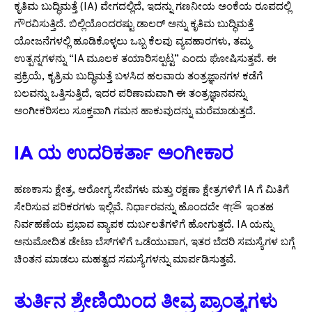
ಕೃತಿಮ ಬುದ್ಧಿಮತ್ತೆ (IA) ವೇಗದಲ್ಲಿದೆ, ಇದನ್ನು ಗಣನೀಯ ಅಂಕೆಯ ರೂಪದಲ್ಲಿ
ಗೌರವಿಸುತ್ತಿದೆ. ಬಿಲ್ಲಿಯೊಂದರಷ್ಟು ಡಾಲರ್ ಅನ್ನು ಕೃತಿಮ ಬುದ್ಧಿಮತ್ತೆ
ಯೋಜನೆಗಳಲ್ಲಿ ಹೂಡಿಕೊಳ್ಳಲು ಒಬ್ಬ ಕೆಲವು ವ್ಯವಹಾರಗಳು, ತಮ್ಮ
ಉತ್ಪನ್ನಗಳನ್ನು “IA ಮೂಲಕ ತಯಾರಿಸಲ್ಪಟ್ಟ” ಎಂದು ಘೋಷಿಸುತ್ತವೆ. ಈ
ಪ್ರಕ್ರಿಯೆ, ಕೃತ್ರಿಮ ಬುದ್ಧಿಮತ್ತೆ ಬಳಸಿದ ಹಲವಾರು ತಂತ್ರಜ್ಞಾನಗಳ ಕಡೆಗೆ
ಬಲವನ್ನು ಒತ್ತಿಸುತ್ತಿದೆ, ಇದರ ಪರಿಣಾಮವಾಗಿ ಈ ತಂತ್ರಜ್ಞಾನವನ್ನು
ಅಂಗೀಕರಿಸಲು ಸೂಕ್ತವಾಗಿ ಗಮನ ಹಾಕುವುದನ್ನು ಮರೆಮಾಡುತ್ತದೆ.
IA ಯ ಉದರಿಕರ್ತಾ ಅಂಗೀಕಾರ
ಹಣಕಾಸು ಕ್ಷೇತ್ರ, ಆರೋಗ್ಯ ಸೇವೆಗಳು ಮತ್ತು ರಕ್ಷಣಾ ಕ್ಷೇತ್ರಗಳಿಗೆ IA ಗೆ ಮಿತಿಗೆ
ಸೇರಿಸುವ ಪರಿಕರಗಳು ಇಲ್ಲಿವೆ. ನಿರ್ಧಾರವನ್ನು ಹೊಂದದೇ ඇති ಇಂತಹ
ನಿರ್ವಹಣೆಯ ಪ್ರಭಾವ ವ್ಯಾಪಕ ದುರ್ಬಲತೆಗಳಿಗೆ ಹೋಗುತ್ತದೆ. IA ಯನ್ನು
ಅನುಮೋದಿತ ಡೇಟಾ ಬೆಸ್‌ಗಳಿಗೆ ಒಡೆಯುವಾಗ, ಇತರ ಬೆದರಿ ಸಮಸ್ಯೆಗಳ ಬಗ್ಗೆ
ಚಿಂತನ ಮಾಡಲು ಮಹತ್ವದ ಸಮಸ್ಯೆಗಳನ್ನು ಮಾರ್ಪಡಿಸುತ್ತವೆ.
ತುರ್ತಿನ ಶ್ರೇಣಿಯಿಂದ ತೀವ್ರ ಪ್ರಾಂತ್ಯಗಳು