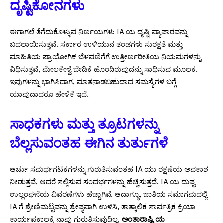
ದೃಷ್ಟಿಕೋನಗಳು
ಈಗಾಗಲೆ ತೆಗೆದುಕೊಳ್ಳುವ ನಿರ್ಣಯಗಳು IA ಯ ದೃಷ್ಟಿ ವ್ಯಾಪಾರವನ್ನು
ಬದಲಾಯಿಸುತ್ತವೆ. ಸರ್ಕಾರ ಉಳಿಯುವ ತಂಡಗಳು ಸುರಕ್ಷತೆ ಮತ್ತು
ಮಾಹಿತಿಯ ಪ್ರಾಯೋಗಿಕ ಬೆಳವಣಿಗೆಗೆ ಉತ್ತೀರ್ಣರೀತಿಯ ನಿಯಮಗಳನ್ನು
ವಿಧಿಸುತ್ತವೆ, ಮೇಲಕೇಳ್ವೆ ಬೇಡಿಕೆ ಹೊಂದಿರುವುದನ್ನು ಸಾಧಿಸುವ ಮೂಲಕ.
ಇವುಗಳನ್ನು ಭಾಗಿಸಿದಾಗ, ಮಾತನಾಡಬಹುದಾದ ಸಮಸ್ಯೆಗಳ ಬಗ್ಗೆ
ಯಾವುದಾದರೂ ಹೇಳಿಕೆ ಇದೆ.
ಸಾಧಕಗಳು ಮತ್ತು ತ್ರೂಟಗಳನ್ನು
ಬೆಲ್ಲಸುವಂತಹ ಈಗಿನ ತುರ್ತುಗಳೆ
ಆರ್ಚು ಸಮರ್ಥಗಟಕಗಳನ್ನು ಗುರುತಿಸುವಂತಹ IA ಯು ರಕ್ಷಣೆಯ ಅವಕಾಶ
ನೀಡುತ್ತವೆ, ಆದರೆ ಸಲ್ಲಿಸುವ ಸಂದರ್ಭಗಳನ್ನು ಹೆಚ್ಚಿಸುತ್ತದೆ. IA ಯ ದುಷ್ಟ
ಉಲ್ಲಂಘನೆಯ ವಿವರಣೆಗಳು ಹೆಚ್ಚಾಗಿವೆ. ಆದಾಗ್ಯೂ, ಜಾತಿಯ ಸಮಾಗಮದಲ್ಲಿ
IA ಗೆ ಶ್ರೇಣಿಮಟ್ಟವನ್ನು ಶ್ರೇಷ್ಠವಾಗಿ ಉಳಿಸಿ, ತಾತ್ಕಾಲಿಕ ಸಾರ್ವತ್ರಿಕ ಕ್ರಿಯಾ
ಕಾರ್ಯಪಕಾಲಕ್ಕೆ ನಾವು ಗುರುತಿಸುವುದಿಲ್ಲ.
ಅಂತಾರಾಷ್ಟ್ರಿಯ