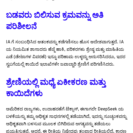
ಬಡವರು ಬಿಲಿಸುವ ಕ್ರಮವನ್ನು ಅತಿ
ಪರಿಶೀಲನೆ
IA ಗೆ ಸಂಬಂಧಿಸಿದ ಆತಂಕವನ್ನು ಕಡೆಗಣಿಸಲು ಹೊಸ ಆದೇಶವಾಗುತ್ತದೆ. IA
ಯ ನಿಯಮಿತ ಶಾಸಾದರು ಹೆಜ್ಜೆ ಹಾಕಿ, ಪರಿಕರಗಳು ಶ್ರೇಷ್ಠ ಮತ್ತು ಮಾಹಿತಿಯ
ಎಡೆ (ಡೇಟಾಗಳ ವಿವರಣೆ) ಇನ್ನೂ ಪರಿಣಾಮ ಉಳ್ಳದ್ದು ಅನುಸರಿಸಿದರೂ, ಇದರ
ಸ್ವಬಗೆಯಲ್ಲಿ ಕಾಯಿದೆ ಇಲಾಖೆಗಳೇ ಜವಾಬ್ದಾರಿ ಶ್ರೇಣಿಗೆ ಪರಿಗಣಿಸಿದರು.
ಶ್ರೇಣಿಯಲ್ಲಿ ಮಧ್ಯೆ ಏಕೀಕರಣ ಮತ್ತು
ಕಾಯಿದೆಗಳು
ಅಮೆರಿಕದ ರಾಜ್ಯಗಳು, ಉದಾಹರಣೆಗೆ ಟೆಕ್ಸಾಸ್, ಈಗಾಗಲೇ DeepSeek ಯ
ಬಳಕೆಯನ್ನು ತಮ್ಮ ಅಧಿಕೃತ ಸಾಧನಗಳಲ್ಲಿ ತಡೆಯಾಗಿದೆ, ಇದನ್ನು ಸೂಚ್ಯಂಕವನ್ನು
ಅಧಿಕೃತವಾಗಿ ಬಳಸುವ ಮೂಲಕ ಬಿಗಿದಿರುವ ಅಗತ್ಯವನ್ನು ತಡೆಯಲು
ಪ್ರಯತ್ನಿಸುತ್ತವೆ. ಆದರೆ, ಈ ರೀತಿಯ ನಿಷೇಧವು ತಂಪಾದ ರೀತಿಯಲ್ಲಿದೆ, ಕಾರಣ