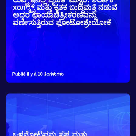
хол್ಮ್ಸ್ ಮತ್ತು ಕೃತಕ ಬುದ್ಧಿಮತ್ತೆ ನಡುವೆ
ಅದರ ಛಾಯಾಚಿತ್ರೀಕರಣವನ್ನು
ವರ್ಣಿಸುತ್ತಿರುವ ಫೋಟೋಶ್ರೇಯೋಕೆ
Publié il y à 10 ತಿಂಗಳುಗಳು
ಒಳನೋಟವನ್ನು ಸ್ಪಷ್ಟ ಮತ್ತು