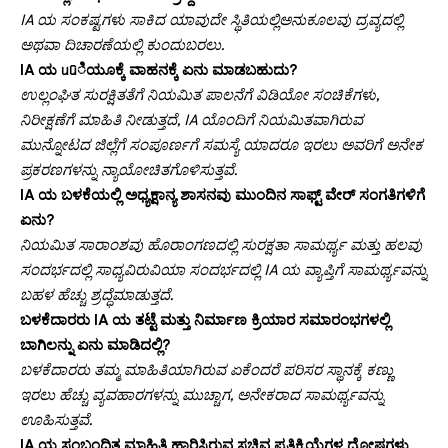
IA ಯ ಸಂಕಷ್ಟಗಳು ಸಾಕಿದ ಯಾವುದೇ ಸ್ಥಿತಿಯಲ್ಲಿಅನುಕೂಲವು ದ್ರವ್ಯದಲ್ಲಿ
ಅಥವಾ ದಿಚಾರಣೆಯಲ್ಲಿ ಕುಂದುಬರಲು.
IA ಯ սնಿಯೂಕ್ಕೆ ವಾಹನಕ್ಕೆ ಏನು ಮಾಡಬಹುದು?
ಉಲ್ಲಂಘಿತ ಸುರಕ್ಷಿತತೆಗೆ ನಿಯಮಿತ ಪಾಲನೆಗೆ ವಿಡಿಯೋ ಸಂಚಿಕೆಗಳು,
ನಿರೀಕ್ಷಣೆಗೆ ಮಾಹಿತಿ ನೀಡುತ್ತದೆ, IA ಯೊಂದಿಗೆ ನಿಯಮಿತವಾಗಿರುವ
ಮುನ್ನೋಟದ ಜಿಲ್ಲೆಗೆ ಸಂಪೂರ್ಣಗೆ ಸಮಸ್ಯೆ ಯಾದರೂ ಇರಲು ಅವರಿಗೆ ಅನೇಕ
ಪ್ರಕರಣಗಳನ್ನು ನ್ಯಾಯೋಚಿತಗೊಳಿಸುತ್ತವೆ.
IA ಯ ಬಳಕೆಯಲ್ಲಿ ಅಧ್ಯಕ್ಷಾನ್ಯ ಶಾಸನವು ಮುಂದಿನ ಸಾಫ್ಟ್ ವೇರ್ ಸಂಗತಿಗಳಿಗೆ
ಏನು?
ನಿಯಮಿತ ಸಾರಾಂಶವು ಹೊರಾಂಗಣದಲ್ಲಿ ಸುರಕ್ಷತಾ ಸಾಮರ್ಥ್ಯ ಮತ್ತು ಹಲವು
ಸಂದರ್ಭದಲ್ಲಿ ಸಾಧ್ಯವಿರುವಿಯಾ ಸಂದರ್ಭದಲ್ಲಿ IA ಯ ವ್ಯಾಪ್ತಿಗೆ ಸಾಮರ್ಥ್ಯವನ್ನು
ಬಹಳ ಹೆಚ್ಚು ಶ್ರದ್ಧೆಮಾಡುತ್ತದೆ.
ಬಳಕೆದಾರರು IA ಯ ತಟ್ಟೆ ಮತ್ತು ನಿರ್ಮಾಣ ಕ್ರಿಯಾರ ಸಮಾರಂಭಗಳಲ್ಲಿ
ಬಾಗಿಲನ್ನು ಏನು ಮಾಡಿದಲ್ಲಿ?
ಬಳಕೆದಾರರು ತಮ್ಮ ಮಾಹಿತಿಯಾಗಿರುವ ಏಕೆಂದರೆ ಪರಿಸರ ಸ್ಥಾನಕ್ಕೆ ಕಣ್ಣು
ಇರಲು ಹೆಚ್ಚು ವ್ಯವಹಾರಗಳನ್ನು ಮುಚ್ಚಾಗ, ಅನೇಕರಾದ ಸಾಮರ್ಥ್ಯವನ್ನು
ಊಹಿಸುತ್ತವೆ.
IA ಯ ಸಂಬಂಧಿತ ಮಾಹಿತಿ ಹಾರಿಸಿರುವ ಸಚಿವ ಪ್ರತಿಕ್ರಿಯೆಗಳ ದೋಷಗಳು