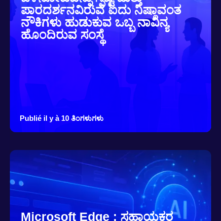
ಪಾರದರ್ಶನವಿರುವ ಐದು ನಿಷ್ಠಾವಂತ
ನೌಕಿಗಳು ಹುಡುಕುವ ಒಬ್ಬ ನಾವಿನ್ಯ
ಹೊಂದಿರುವ ಸಂಸ್ಥೆ
Publié il y à 10 ತಿಂಗಳುಗಳು
Microsoft Edge : ಸಹಾಯಕರ