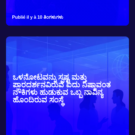
Publié il y à 10 ತಿಂಗಳುಗಳು
ಒಳನೋಟವನ್ನು ಸ್ಪಷ್ಟ ಮತ್ತು
ಪಾರದರ್ಶನವಿರುವ ಐದು ನಿಷ್ಠಾವಂತ
ನೌಕಿಗಳು ಹುಡುಕುವ ಒಬ್ಬ ನಾವಿನ್ಯ
ಹೊಂದಿರುವ ಸಂಸ್ಥೆ