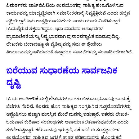
ವಿಮರ್ಶಕರು ಚಾಟ್‌ಜಿಪಿಟಿಯ ಉಪಯೋಗವು ಸಾಹಿತ್ಯ ಹೇಳುಗೊಳಿಸುವ
ಕಾರ್ಯವನ್ನು ಯಾದೃಚ್ಛಿಕವಾಗಿ ಸಮಾನೀಕರಣಕ್ಕೆ ನಿವೃತ್ತಿತ್ತಿರುವೆ ಎಂದು ಹೆಚ್ಚಿನ
ವ್ಯಕ್ತಿಯಿಲ್ಲದೆ ಏನು ಉತ್ಪತ್ತಿಯಾಗಬಹುದು ಎಂದು ಯಾರು ವಿವರಿಸುತ್ತಾರೆ.
IAಯಲ್ಲಿರುವ ಶಕ್ತವಾಗಿದ್ದರೂ, ಇದು ಮಾನವರ ಅನುಭವಗಳ
ಪ್ರಾಮಾಣಿಕತೆಯನ್ನು ನಿಷ್ಪ್ರಭಾವವಾಗಿ ಪುನಾರವಸ್ಥಾಪಿತ ಮಾಡುವುದಿಲ್ಲ.
ಲೇಖಕನು ಬೇಕಾದಷ್ಟೂ ಈ ವೈಶಿಷ್ಯವನ್ನು ಸಮ ಈ ಶ್ರೇಣಿಯ
ತೀರ್ಮಾನವನ್ನುವಾಗಿರುವಂತೆ ತನ್ನಾದರೂ ಸೂಚನೆಗಳನ್ನು ಸಂಪಾದಿಸಬೇಕಾಗಿದೆ.
ಬರೆಯುವ ಸುಧಾರಣೆಯ ಸಾರ್ವಜನಿಕ
ದೃಷ್ಟಿ
IA ಯ ಅಂಗೀಕರಿಕೆಯಲ್ಲಿ ಲೇಖನಗಳ ಭಾಗಶಃ ಬಹುಮಾನವಾದವು ಒಂದುಕ್ಕೆ
ಬೆಲೆಗಳು ಸೇರಿವೆ. ಕೆಲವರು ಹೊಸ ಸಾಹಿತ್ಯದ ಸಂಗ್ರಹಿಸಿದ ಸುತ್ತಮೊಡಲಿಗಳನ್ನು
ಅನ್ವೇಷಿಸಲು ಹೆಚ್ಚಾಗಿ ಮನಸ್ಸಿನ ಮೇಲೆ ಮನಸ್ಸು ಇಡುತ್ತಾರೆ. ಇತರರು ಲೇಖಕ-
ಓದುವಾನ ಕುರಿತಾದ ಸಂಬಂಧಗಳು ಅಪಾಯಾಕಲಿತವಾಗುವುದೆಯೇ ಎಂದು
ತಳದೇಳುತ್ತಿದ್ದಾರೆ. ಕಟುವಾದವು ಇರುತ್ತದೆ, ಏಕೆಂದರೆ ಈ ತಂತ್ರಜ್ಞಾನಗಳ
ಉಪಯೋಗವು ಸಾಹಿತ್ಯದ ಜಗತ್ತಿಗೆ ಶಾಶ್ವತ ಪರಿಣಾಮವನ್ನು ಹೊಂದುತ್ತದೆ