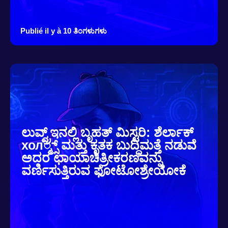
Publié il y à 10 ತಿಂಗಳುಗಳು
ಲುವ್ವ್ರ್ಇನಲ್ಲಿ ಬೃಹತ್ ಮಿಸ್ಟರಿ: ಶೆರ್ಲಾಕ್
хол್ಮ್ಸ್ ಮತ್ತು ಕೃತಕ ಬುದ್ಧಿಮತ್ತೆ ನಡುವೆ
ಅದರ ಛಾಯಾಚಿತ್ರೀಕರಣವನ್ನು
ವರ್ಣಿಸುತ್ತಿರುವ ಫೋಟೋಶ್ರೇಯೋಕೆ