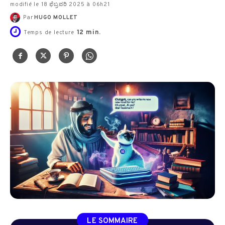
modifié le 18 ಫೆಬ್ರವರಿ 2025 à 06h21
Par
HUGO MOLLET
12
min.
Temps de lecture
LE SOMMAIRE