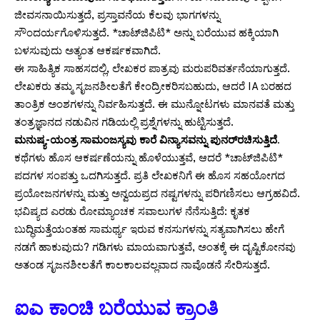
ಜೀವಸನಾಯಿಸುತ್ತದೆ, ಪ್ರಸ್ತಾವನೆಯ ಕೆಲವು ಭಾಗಗಳನ್ನು
ಸೌಂದರ್ಯಗೊಳಿಸುತ್ತದೆ. *ಚಾಟ್‌ಜಿಪಿಟಿ* ಅನ್ನು ಬರೆಯುವ ಹಕ್ಕಿಯಾಗಿ
ಬಳಸುವುದು ಅತ್ಯಂತ ಆಕರ್ಷಕವಾಗಿದೆ.
ಈ ಸಾಹಿತ್ಯಿಕ ಸಾಹಸದಲ್ಲಿ, ಲೇಖಕರ ಪಾತ್ರವು ಮರುಪರಿವರ್ತನೆಯಾಗುತ್ತದೆ.
ಲೇಖಕರು ತಮ್ಮ ಸೃಜನಶೀಲತೆಗೆ ಕೇಂದ್ರೀಕರಿಸಬಹುದು, ಆದರೆ IA ಬರಹದ
ತಾಂತ್ರಿಕ ಅಂಶಗಳನ್ನು ನಿರ್ವಹಿಸುತ್ತದೆ. ಈ ಮುನ್ನೋಟಗಳು ಮಾನವತೆ ಮತ್ತು
ತಂತ್ರಜ್ಞಾನದ ನಡುವಿನ ಗಡಿಯಲ್ಲಿ ಪ್ರಶ್ನೆಗಳನ್ನು ಹುಟ್ಟಿಸುತ್ತದೆ.
ಮನುಷ್ಯ-ಯಂತ್ರ ಸಾಮಂಜಸ್ಯವು ಕಾರೆ ವಿನ್ಯಾಸವನ್ನು ಪುನರ್‌ರಚಿಸುತ್ತಿದೆ.
ಕಥೆಗಳು ಹೊಸ ಆಕರ್ಷಣೆಯನ್ನು ಹೊಳೆಯುತ್ತವೆ, ಆದರೆ *ಚಾಟ್‌ಜಿಪಿಟಿ*
ಪದಗಳ ಸಂಪತ್ತು ಒದಗಿಸುತ್ತದೆ. ಪ್ರತಿ ಲೇಖಕನಿಗೆ ಈ ಹೊಸ ಸಹಯೋಗದ
ಪ್ರಯೋಜನಗಳನ್ನು ಮತ್ತು ಅನ್ವಯಪ್ರದ ನಷ್ಟಗಳನ್ನು ಪರಿಗಣಿಸಲು ಆಗ್ರಹವಿದೆ.
ಭವಿಷ್ಯದ ಎರಡು ರೋಮ್ಯಾಂಚಕ ಸವಾಲುಗಳ ನೆನೆಸುತ್ತಿದೆ: ಕೃತಕ
ಬುದ್ಧಿಮತ್ತೆಯಂತಹ ಸಾಮರ್ಥ್ಯ ಇರುವ ಕನಸುಗಳನ್ನು ಸತ್ಯವಾಗಿಸಲು ಹೇಗೆ
ನಡಗೆ ಹಾಕುವುದು? ಗಡಿಗಳು ಮಾಯವಾಗುತ್ತವೆ, ಅಂತಕ್ಕೆ ಈ ದೃಷ್ಟಿಕೋನವು
ಅತಂಡ ಸೃಜನಶೀಲತೆಗೆ ಕಾಲಕಾಲವಲ್ಲವಾದ ನಾವೊಡನೆ ಸೇರಿಸುತ್ತದೆ.
ಐಎ ಕಾಂಚಿ ಬರೆಯುವ ಕ್ರಾಂತಿ