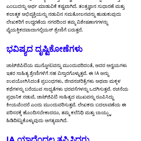
ಎಂಬುದನ್ನು ಅರ್ಥ ಮಾಡುವಿಕೆ ಕಷ್ಟವಾಗಿದೆ. ತಂತ್ರಜ್ಞಾನ ಸುಧಾರಣೆ ಮತ್ತು
ಕಲಾತ್ಮಕ ಅಭಿವ್ಯಕ್ತಿಯನ್ನು ನಡುವಿನ ಸಮತೋಲನವನ್ನು ಹುಡುಕುವುದು
ಲೇಖಕರಿಗೆ ಉದ್ಧರಣೆಯ ನಗರದಿಂದ ತಮ್ಮ ವಿಶೇಷಣಾಗಗಳನ್ನು
ವೈಯಕ್ತಿಕದವಾದಾಗಲ್ಲಿಯನ್ ಶ್ರೇಣಿಗೆ ಬರುತ್ತದೆ.
ಭವಿಷ್ಯದ ದೃಷ್ಟಿಕೋಣೆಗಳು
ಚಾಟ್‌ಜಿಪಿಟಿಯ ಮುನ್ನೋಟವನ್ನು ಮುಂದುವರಿದಂತೆ, ಅದರ ಅನ್ವಯಗಳು
ಇತರ ಸಾಹಿತ್ಯ ಶ್ರೇಣಿಗಳಿಗೆ ಸಹ ವಿಸ್ತಾರಗೊಳ್ಳುತ್ತವೆ. ಈ IA ಅನ್ನು
ಉಪಯೋಗಿಸಿದಂತೆ ಪ್ರಬಂಧಗಳು, ಜೀವನಚರಿತ್ರೆಗಳು ಅಥವಾ ಮಕ್ಕಳ
ಕಥೆಗಳನ್ನು ಬರೆಯುವ ಸಾಧ್ಯತೆಗಳು ಭರವಸೆಗಳನ್ನು ಒದಗಿಸುತ್ತವೆ. ರಚನೆಯ
ಪ್ರಧಾನಿಕ ನಡುವೆ, ಚಾಟ್‌ಜಿಪಿಟಿ ಸಾಹಿತ್ಯದ ಮುಖವನ್ನು ರೂಪಿಸಿದ್ದು
ಕೀಯವೆಂದರೆ ಎಂದು ಮುಂದುವರಿಸುತ್ತವೆ. ಲೇಖಕರು ಬದಲಾವಣೆಯ ಈ
ಪರಿಸರಕ್ಕೆ ಹೊಂದಿಸಬೇಕಾದರೂ, ತಮ್ಮ ಕಲೆನಿಧಿ ಮತ್ತು ಬಾಯ್ಪ್ಳು
ಹಿಡಿದಿಟ್ಟುಕೊಳ್ಳುವುದು ಅಗತ್ಯವಾಗಿದೆ.
IA ಯಾದೆಂದಲ್ಲ ತಪ್ಪಿಸಿದರು