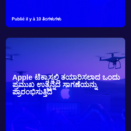
Publié il y à 10 ತಿಂಗಳುಗಳು
Apple ಟೆಕ್ಸಾಸ್ನಲ್ಲಿ ತಯಾರಿಸಲಾದ ಒಂದು
ಪ್ರಮುಖ ಉತ್ಪನ್ನದ ಸಾಗಣೆಯನ್ನು
ಪ್ರಾರಂಭಿಸುತ್ತಿದೆ