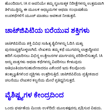
ಹೊಂದಿದಾಗ, IA ನ ಅವನಿಯೇ ತಮ್ಮ ಸೃಜನಾತ್ಮಕ ನಿರೀಕ್ಷೆಗಳನ್ನು ಉತ್ತಮವಾಗಿ
ತಿಳಿಯುತ್ತಿದ್ದು, ಈ ಮೂಲಕ ಅಧ್ಯಾಯಗಳ ಅಥವಾ ಸಂಭಾಷಣೆಯ
ಉಪಕಥೆಗಳಿಗೆ ಯೂಜ್‌ ಮಾಡಲು ಅವಕಾಶ ನೀಡುತ್ತದೆ.
ಚಾಟ್‌ಜಿಪಿಟಿಯ ಬರೆಯುವ ಶಕ್ತಿಗಳು
ಚಾಟ್‌ಜಿಪಿಟಿಯ ಶಕ್ತಿ ವಿವಿಧ ಸಾಹಿತ್ಯ ಶೈಲಿಗಳನ್ನು ಓದಿಸಿ ಮತ್ತು
ಪುನರಾವೃತ್ತಗೊಳ್ಳಲಾಗಿದೆ. ಲೇಖಕರು ತಮ್ಮ ಕಥೆ ಯುಗವನ್ನು ಲಾಕ್ಷಾದ್ವೀಪದ
ಹರಿಗೆ ಸುಧಾರಿಸಲು ವಿಭಿನ್ನ ಉತ್ತೇಜನಗಳ ಮಾರ್ಗವನ್ನು ಪರಿಶೀಲಿಸುತ್ತಾರೆ. IA
ಅನ್ನು ಪಾತ್ರಗಳು ಅಥವಾ ಕಥೆಗಳನ್ನು ವಿವರಿಸಲು ಕೇಳುವುದು
ಅತಿಭೂತಿಯಾಗಬಹುದೇನಾದರೂ ಏಕೆಂದರೆ ಇದು ಕೆಲವೊಂದು
ತಂತ್ರಾಜ್ಞತೆಗಳಿಂದ ವ್ಯಕ್ತಿಗಳು ಉತ್ತರಿಸುತ್ತಿದೆ. ಚಾಟ್‌ಜಿಪಿಟಿಯ ಪ್ರತ್ಯೇಕವಾದ
ಚಲನೆಯು ಲೇಖಕರ ಕಲ್ಪನೆಯ ಮೇಲೆ ಪ್ರತಿಧ್ವನಿಸುತ್ತದೆ.
ವೈಶಿಷ್ಟ್ಯಗಳ ಕೇಂದ್ರದಿಂದ
ಒಂದು ಘರ್ಷಣೆಯ ಮಿಂಚು ಉಳಿದಿದೆ: ಮೂಲತತ್ವವನ್ನು ಪ್ರಶ್ನಿಸುವ ವಿಷಯ.