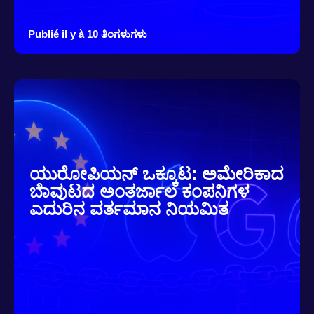
Publié il y à 10 ತಿಂಗಳುಗಳು
ಯುರೋಪಿಯನ್ ಒಕ್ಕೂಟ: ಅಮೇರಿಕಾದ
ಬೆಾವುಟದ ಅಂತರ್ಜಾಲ ಕಂಪನಿಗಳ
ಎದುರಿನ ವರ್ತಮಾನ ನಿಯಮಿತ