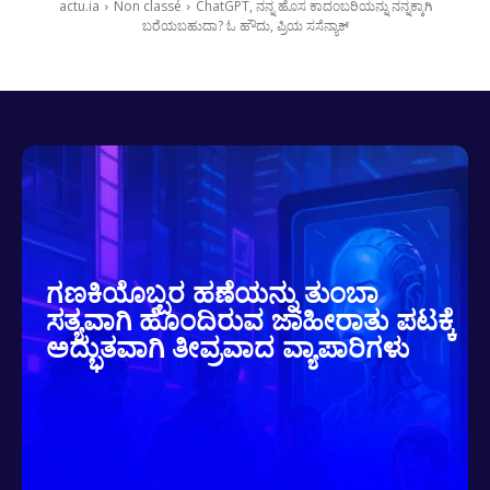
actu.ia
Non classé
ChatGPT, ನನ್ನ ಹೊಸ ಕಾದಂಬರಿಯನ್ನು ನನ್ನಕ್ಕಾಗಿ
ಬರೆಯಬಹುದಾ? ಓ ಹೌದು, ಪ್ರಿಯ ಸಸೆನ್ಯಾಕ್
ಗಣಕಿಯೊಬ್ಬರ ಹಣೆಯನ್ನು ತುಂಬಾ
ಸತ್ಯವಾಗಿ ಹೊಂದಿರುವ ಜಾಹೀರಾತು ಪಟಕ್ಕೆ
ಅದ್ಭುತವಾಗಿ ತೀವ್ರವಾದ ವ್ಯಾಪಾರಿಗಳು