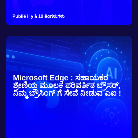
Publié il y à 10 ತಿಂಗಳುಗಳು
Microsoft Edge : ಸಹಾಯಕರ
ಶ್ರೇಣಿಯ ಮೂಲಕ ಪರಿವರ್ತಿತ ಬ್ರೌಸರ್,
ನಿಮ್ಮ ಬ್ರೌಸಿಂಗ್ ಗೆ ಸೇವೆ ನೀಡುವ ಎಐ !