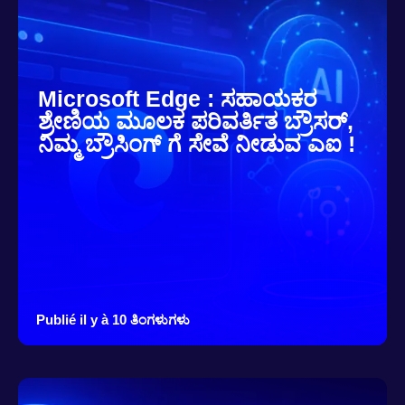
Microsoft Edge : ಸಹಾಯಕರ
ಶ್ರೇಣಿಯ ಮೂಲಕ ಪರಿವರ್ತಿತ ಬ್ರೌಸರ್,
ನಿಮ್ಮ ಬ್ರೌಸಿಂಗ್ ಗೆ ಸೇವೆ ನೀಡುವ ಎಐ !
Publié il y à 10 ತಿಂಗಳುಗಳು