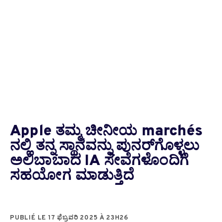
Apple ತಮ್ಮ ಚೀನೀಯ marchés
ನಲ್ಲಿ ತನ್ನ ಸ್ಥಾನವನ್ನು ಪುನರ್‌ಗೊಳ್ಳಲು
ಅಲಿಬಾಬಾದ IA ಸೇವೆಗಳೊಂದಿಗೆ
ಸಹಯೋಗ ಮಾಡುತ್ತಿದೆ
PUBLIÉ LE 17 ಫೆಬ್ರವರಿ 2025 À 23H26