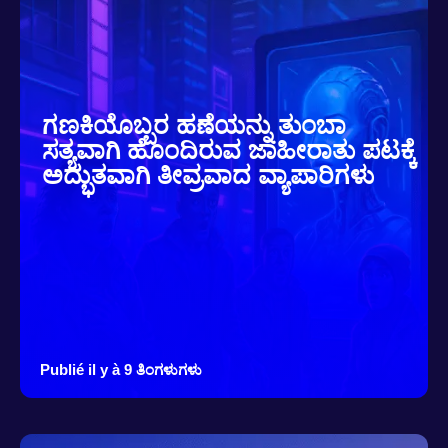
ಗಣಕಿಯೊಬ್ಬರ ಹಣೆಯನ್ನು ತುಂಬಾ
ಸತ್ಯವಾಗಿ ಹೊಂದಿರುವ ಜಾಹೀರಾತು ಪಟಕ್ಕೆ
ಅದ್ಭುತವಾಗಿ ತೀವ್ರವಾದ ವ್ಯಾಪಾರಿಗಳು
Publié il y à 9 ತಿಂಗಳುಗಳು