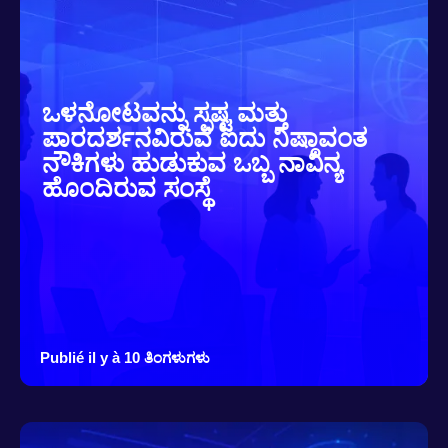
ಒಳನೋಟವನ್ನು ಸ್ಪಷ್ಟ ಮತ್ತು
ಪಾರದರ್ಶನವಿರುವ ಐದು ನಿಷ್ಠಾವಂತ
ನೌಕಿಗಳು ಹುಡುಕುವ ಒಬ್ಬ ನಾವಿನ್ಯ
ಹೊಂದಿರುವ ಸಂಸ್ಥೆ
Publié il y à 10 ತಿಂಗಳುಗಳು