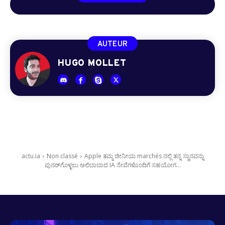
AUTEUR
HUGO MOLLET
actu.ia
Non classé
Apple ತಮ್ಮ ಚೀನೀಯ marchés ನಲ್ಲಿ ತನ್ನ ಸ್ಥಾನವನ್ನು
ಪುನರ್‌ಗೊಳ್ಳಲು ಅಲಿಬಾಬಾದ IA ಸೇವೆಗಳೊಂದಿಗೆ ಸಹಯೋಗ...