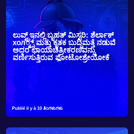
ಲುವ್ವ್ರ್ಇನಲ್ಲಿ ಬೃಹತ್ ಮಿಸ್ಟರಿ: ಶೆರ್ಲಾಕ್
хол್ಮ್ಸ್ ಮತ್ತು ಕೃತಕ ಬುದ್ಧಿಮತ್ತೆ ನಡುವೆ
ಅದರ ಛಾಯಾಚಿತ್ರೀಕರಣವನ್ನು
ವರ್ಣಿಸುತ್ತಿರುವ ಫೋಟೋಶ್ರೇಯೋಕೆ
Publié il y à 10 ತಿಂಗಳುಗಳು