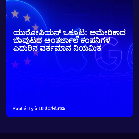
ಯುರೋಪಿಯನ್ ಒಕ್ಕೂಟ: ಅಮೇರಿಕಾದ
ಬೆಾವುಟದ ಅಂತರ್ಜಾಲ ಕಂಪನಿಗಳ
ಎದುರಿನ ವರ್ತಮಾನ ನಿಯಮಿತ
Publié il y à 10 ತಿಂಗಳುಗಳು