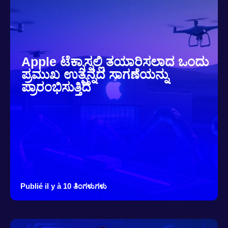
Apple ಟೆಕ್ಸಾಸ್ನಲ್ಲಿ ತಯಾರಿಸಲಾದ ಒಂದು
ಪ್ರಮುಖ ಉತ್ಪನ್ನದ ಸಾಗಣೆಯನ್ನು
ಪ್ರಾರಂಭಿಸುತ್ತಿದೆ
Publié il y à 10 ತಿಂಗಳುಗಳು