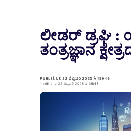
ಲೀಡರ್ ಡ್ರಘಿ 
ತಂತ್ರಜ್ಞಾನ ಕ್ಷೇ
PUBLIÉ LE 22 ಫೆಬ್ರವರಿ 2025 À 18H48
modifié le 22 ಫೆಬ್ರವರಿ 2025 à 18h48