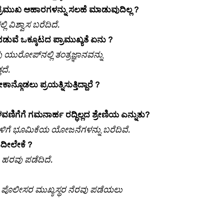
ಪ್ರಮುಖ ಆಹಾರಗಳನ್ನು ಸಲಹೆ ಮಾಡುವುದಿಲ್ಲ ?
ವಿಶ್ವಾಸ ಬರೆದಿದೆ.
ವೆ ಒಕ್ಕೂಟದ ಪ್ರಾಮುಖ್ಯತೆ ಏನು ?
ುರೋಪ್‌ನಲ್ಲಿ ತಂತ್ರಜ್ಞಾನವನ್ನು
ದೆ.
ನ್ಗೊಡಲು ಪ್ರಯತ್ನಿಸುತ್ತಿದ್ದಾರೆ ?
ಣಿಗೆಗೆ ಗಮನಾರ್ಹ ರದ್ಧಿಲ್ಲದ ಶ್ರೇಣಿಯ ಎನ್ನುತು?
ಶನಗಳಿಗೆ ಭೂಮಿಕೆಯ ಯೋಜನೆಗಳನ್ನು ಬರೆದಿವೆ.
ಡಿದೀಲೇಕೆ ?
 ಹರವು ಪಡೆದಿದೆ.
 ಪೊಲೀಸರ ಮುಖ್ಯಸ್ಥರ ನೆರವು ಪಡೆಯಲು