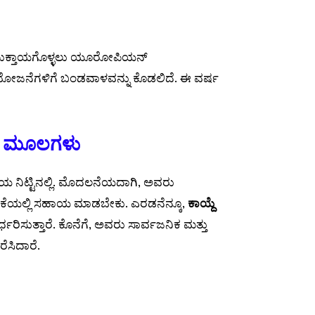
ುಕ್ತಾಯಗೊಳ್ಳಲು ಯೂರೋಪಿಯನ್
ಕ ಯೋಜನೆಗಳಿಗೆ ಬಂಡವಾಳವನ್ನು ಕೊಡಲಿದೆ. ಈ ವರ್ಷ
ಕೀ ಮೂಲಗಳು
ನೆಯ ನಿಟ್ಟಿನಲ್ಲಿ. ಮೊದಲನೆಯದಾಗಿ, ಅವರು
ೆಯಲ್ಲಿ ಸಹಾಯ ಮಾಡಬೇಕು. ಎರಡನೆನ್ಕೂ,
ಕಾಯ್ದೆ
್ಧರಿಸುತ್ತಾರೆ. ಕೊನೆಗೆ, ಅವರು ಸಾರ್ವಜನಿಕ ಮತ್ತು
ೆಸಿದಾರೆ.