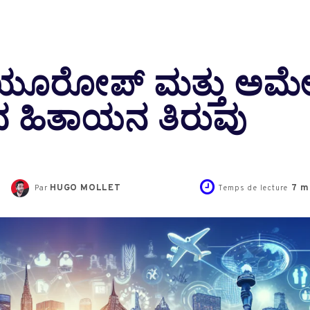
: ಯೂರೋಪ್ ಮತ್ತು ಅಮೇ
ತ್ರದ ಹಿತಾಯನ ತಿರುವು
HUGO MOLLET
7
mi
Par
Temps de lecture