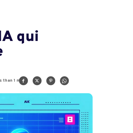
IA qui
e
s than 1
min.