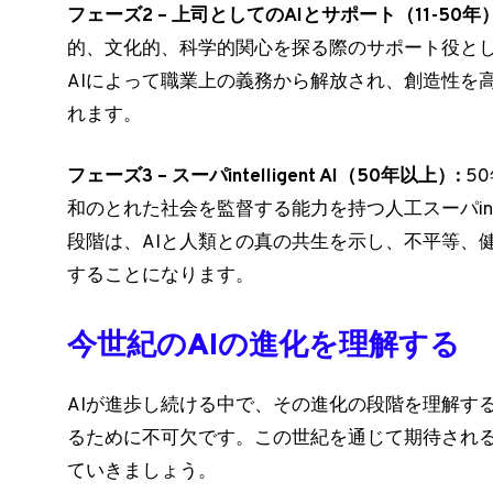
フェーズ2 – 上司としてのAIとサポート（11-50年）
的、文化的、科学的関心を探る際のサポート役と
AIによって職業上の義務から解放され、創造性を
れます。
フェーズ3 – スーパintelligent AI（50年以上）:
5
和のとれた社会を監督する能力を持つ人工スーパintel
段階は、AIと人類との真の共生を示し、不平等、
することになります。
今世紀のAIの進化を理解する
AIが進歩し続ける中で、その進化の段階を理解す
るために不可欠です。この世紀を通じて期待され
ていきましょう。