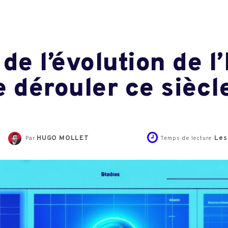
de l’évolution de l’
e dérouler ce siècl
HUGO MOLLET
Les
Par
Temps de lecture