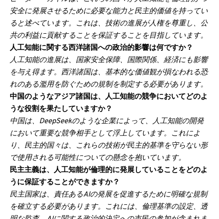
安全に発展させるために必要な能力と民主的価値を持ってい
ると述べています。これは、技術の進展が人権を尊重し、公
共の利益に貢献することを保証することを目指しています。
人工知能に関する西洋諸国への政治的影響は何ですか？
人工知能の進展は、国家安全保障、国際関係、経済にも影響
を与え得ます。西洋諸国は、基本的な価値観が損なわれる恐
れのある濫用を防ぐための規制を制定する必要があります。
中国のようなアジア諸国は、人工知能の競争においてどのよ
うな役割を果たしていますか？
中国は、DeepSeekのような企業によって、人工知能の開発
において重要な競争相手として浮上しています。これによ
り、民主的国々は、これらの技術が民主的基準を守らない形
で使用される可能性についての懸念を抱いています。
民主主義は、人工知能が倫理的に発展していることをどのよ
うに保証することができますか？
民主国家は、責任あるAIの発展を促進するために明確な規制
を確立する必要があります。これには、倫理基準の設定、透