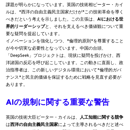
課題が明らかになっています。英国の技術相ピーター・カイ
ルは、*西洋の自由主義民主国家だけが*この技術革命を導く
べきだという考えを示しました。この主張は、
AIにおける世
界的リーダーシップ
と、それを支えるべき価値観について重
要な疑問を提起しています。
イノベーションを強化しつつ、*倫理的原則*を尊重すること
が今や切実な必要性となっています。中国の台頭、
「DeepSeek」プロジェクトは、現状に疑問を投げかけ、西
洋諸国の反応を呼び起こしています。この動きに直面し、政
治指導者は、この新しいデジタル環境において*倫理的ガバ
ナンス*と民主的価値を保証するために戦略を見直す必要が
あります。
AIの規制に関する重要な警告
英国の技術大臣ピーター・カイルは、
人工知能に関する競争
は
西洋の自由主義民主国家
によって主導されるべきだと述べ