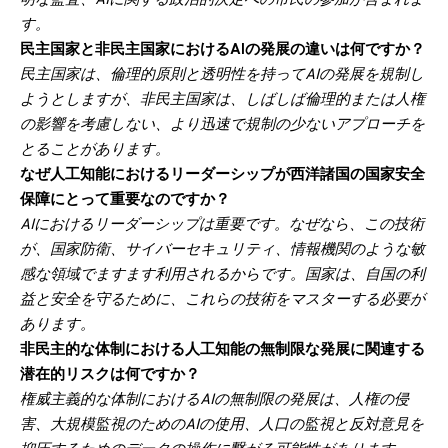
明な監査、AIに関する政治的決定への市民の参加が含まれま
す。
民主国家と非民主国家におけるAIの発展の違いは何ですか？
民主国家は、倫理的原則と透明性を持ってAIの発展を規制し
ようとしますが、非民主国家は、しばしば倫理的または人権
の影響を考慮しない、より迅速で規制の少ないアプローチを
とることがあります。
なぜ人工知能におけるリーダーシップが西洋諸国の国家安全
保障にとって重要なのですか？
AIにおけるリーダーシップは重要です。なぜなら、この技術
が、国家防衛、サイバーセキュリティ、情報機関のような敏
感な領域でますます利用されるからです。国家は、自国の利
益と安全を守るために、これらの技術をマスターする必要が
あります。
非民主的な体制における人工知能の無制限な発展に関連する
潜在的リスクは何ですか？
権威主義的な体制におけるAIの無制限の発展は、人権の侵
害、大規模監視のためのAIの使用、人口の監視と反対意見を