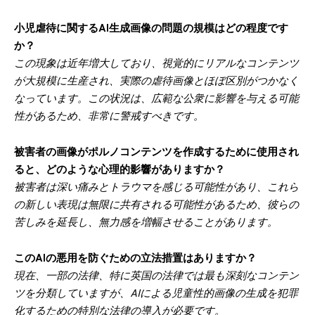
小児虐待に関するAI生成画像の問題の規模はどの程度です
か？
この現象は近年増大しており、視覚的にリアルなコンテンツ
が大規模に生産され、実際の虐待画像とほぼ区別がつかなく
なっています。この状況は、広範な公衆に影響を与える可能
性があるため、非常に警戒すべきです。
被害者の画像がポルノコンテンツを作成するために使用され
ると、どのような心理的影響がありますか？
被害者は深い痛みとトラウマを感じる可能性があり、これら
の新しい表現は無限に共有される可能性があるため、彼らの
苦しみを延長し、無力感を増幅させることがあります。
このAIの悪用を防ぐための立法措置はありますか？
現在、一部の法律、特に英国の法律では最も深刻なコンテン
ツを分類していますが、AIによる児童性的画像の生成を犯罪
化するための特別な法律の導入が必要です。