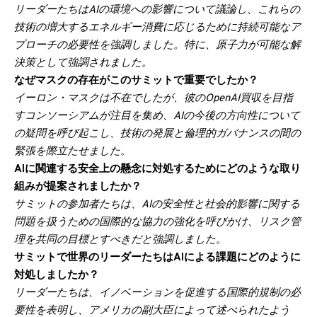
リーダーたちはAIの環境への影響について議論し、これらの
技術の増大するエネルギー消費に応じるために持続可能なア
プローチの必要性を強調しました。特に、原子力が可能な解
決策として強調されました。
なぜマスクの存在がこのサミットで重要でしたか？
イーロン・マスクは不在でしたが、彼のOpenAI買収を目指
すコンソーシアムが注目を集め、AIの今後の方向性について
の疑問を呼び起こし、技術の発展と倫理的ガバナンスの間の
緊張を際立たせました。
AIに関連する安全上の懸念に対処するためにどのような取り
組みが提案されましたか？
サミットの参加者たちは、AIの安全性と社会的影響に関する
問題を扱うための国際的な協力の強化を呼びかけ、リスク管
理を共同の目標とすべきだと強調しました。
サミットで世界のリーダーたちはAIによる課題にどのように
対処しましたか？
リーダーたちは、イノベーションを促進する国際的規制の必
要性を表明し、アメリカの副大臣によって述べられたよう