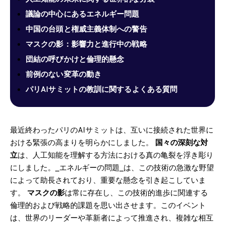
議論の中心にあるエネルギー問題
中国の台頭と権威主義体制への警告
マスクの影：影響力と進行中の戦略
団結の呼びかけと倫理的懸念
前例のない変革の動き
パリAIサミットの教訓に関するよくある質問
最近終わったパリのAIサミットは、互いに接続された世界に
おける緊張の高まりを明らかにしました。
国々の深刻な対
立
は、人工知能を理解する方法における真の亀裂を浮き彫り
にしました。_エネルギーの問題_は、この技術の急激な野望
によって助長されており、重要な懸念を引き起こしていま
す。
マスクの影
は常に存在し、この技術的進歩に関連する
倫理的および戦略的課題を思い出させます。このイベント
は、世界のリーダーや革新者によって推進され、複雑な相互