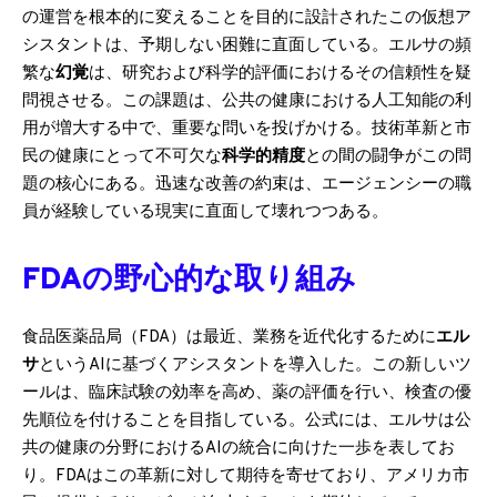
の運営を根本的に変えることを目的に設計されたこの仮想ア
シスタントは、予期しない困難に直面している。エルサの頻
繁な
幻覚
は、研究および科学的評価におけるその信頼性を疑
問視させる。この課題は、公共の健康における人工知能の利
用が増大する中で、重要な問いを投げかける。技術革新と市
民の健康にとって不可欠な
科学的精度
との間の闘争がこの問
題の核心にある。迅速な改善の約束は、エージェンシーの職
員が経験している現実に直面して壊れつつある。
FDAの野心的な取り組み
食品医薬品局（FDA）は最近、業務を近代化するために
エル
サ
というAIに基づくアシスタントを導入した。この新しいツ
ールは、臨床試験の効率を高め、薬の評価を行い、検査の優
先順位を付けることを目指している。公式には、エルサは公
共の健康の分野におけるAIの統合に向けた一歩を表してお
り。FDAはこの革新に対して期待を寄せており、アメリカ市