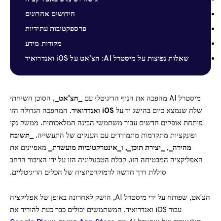
חידושים אחרונים
פרספקטיבות עתידיות
מקורות מידע
שאלות נפוצות על מיסטרל AI: הצ'אט על iOS ואנדרואיד
מיסטרל AI מהפכה את הנוף הדיגיטלי עם
_הצ'אט_
, הסוכן השיחתי
שלה שנמצא כיום בהישג יד על
iOS
ו
אנדרואיד
. המהפכה הגדולה הזו
פותחת אופקים חדשים עבור משתמשי הבינה המלאכותית. ממשק נקי
ופונקציות מתקדמות מתמודדים עם הענקים של התעשייה.
_תשובה
מהירה_
,
_יצירת תוכן_
, ו
_אינטרקטיביות מועשרת_
מאפיינים את
האפליקציה המבטיחה הזו. קבלת הטכנולוגיה הזו על ידי הציבור הרחב
סוללת דרך חדשה לדמוקרטיזציה של הכלים הדיגיטליים.
הצ'אט, שפותח על ידי מיסטרל AI, הושק לאחרונה באופן של אפליקציה
עבור iOS ואנדרואיד. המשתמשים יכולים כבר כעת להוריד את