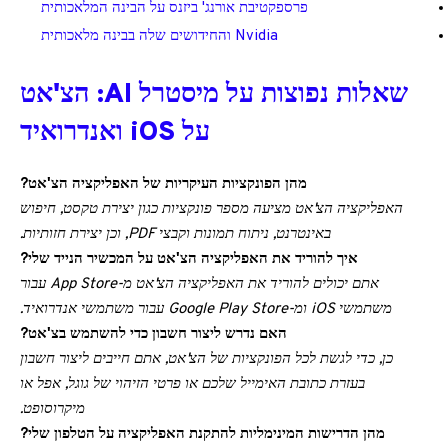
פרספקטיבת אורנג' ביזנס על הבינה המלאכותית
Nvidia והחידושים שלה בבינה מלאכותית
שאלות נפוצות על מיסטרל AI: הצ'אט
על iOS ואנדרואיד
מהן הפונקציות העיקריות של האפליקציה הצ'אט?
האפליקציה הצ'אט מציעה מספר פונקציות כגון יצירת טקסט, חיפוש
באינטרנט, ניתוח תמונות וקבצי PDF, וכן יצירת חזותיות.
איך להוריד את האפליקציה הצ'אט על המכשיר הנייד שלי?
אתם יכולים להוריד את האפליקציה הצ'אט מ-App Store עבור
משתמשי iOS ומ-Google Play Store עבור משתמשי אנדרואיד.
האם נדרש ליצור חשבון כדי להשתמש בצ'אט?
כן, כדי לגשת לכל הפונקציות של הצ'אט, אתם חייבים ליצור חשבון
בעזרת כתובת האימייל שלכם או פרטי הזיהוי של גוגל, אפל או
מיקרוסופט.
מהן הדרישות המינימליות להתקנת האפליקציה על הטלפון שלי?