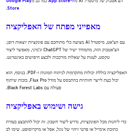
הצ'אטבוק של מיסטרל AI מ
ה-App Store
כמו גם מ
Google Play
.
Store
מאפייני מפתח של האפליקציה
עם הצ'אט, מיסטרל AI מציעה כלי מתוחכם עם פונקציות יוצאות דופן.
הצ'אטבוק הזה, מתמודד ישיר של ChatGPT וג'מיני, מאפשר ליצור
טקסט, לענות על שאלות מורכבות ולבצע חיפושים באינטרנט.
האפליקציה כוללת יכולות מתקדמות לניתוח תמונות ו-PDF. בנוסף, הוא
יכול כעת לייצר חזותיות בהתבסס על מודל Flux Pro, בזכות שיתוף
פעולה עם Black Forest Labs.
גישה ושימוש באפליקציה
כדי ליהנות מכל הפונקציות, נדרש ליצור חשבון. זה יכול להתבצע בעזרת
כתובת אימייל או פרטי זיהוי של גוגל, אפל או מיקרוסופט. שימו לב