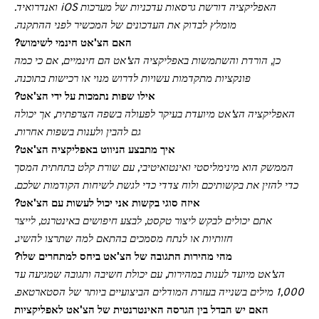
האפליקציה דורשת גרסאות עדכניות של מערכות iOS ואנדרואיד.
מומלץ לבדוק את העדכונים של המכשיר לפני ההתקנה.
האם הצ'אט חינמי לשימוש?
כן, הורדת והשתמשות באפליקציה הצ'אט הם חינמיים, אם כי כמה
פונקציות מתקדמות עשויות לדרוש מנוי או רכישות בתוכנה.
אילו שפות נתמכות על ידי הצ'אט?
האפליקציה הצ'אט מיועדת בעיקר לפעולה בשפה הצרפתית, אך יכולה
גם להבין ולענות בשפות אחרות.
איך מתבצע הניווט באפליקציה הצ'אט?
הממשק הוא מינימליסטי ואינטואיטיבי, עם שורת קלט בתחתית המסך
כדי להזין את בקשותיכם ולוח צדדי כדי לגשת לשיחות הקודמות שלכם.
איזה סוגי בקשות אני יכול לעשות עם הצ'אט?
אתם יכולים לבקש ליצור טקסט, לבצע חיפושים באינטרנט, לייצר
חזותיות או לנתח מסמכים בהתאם למה שתרצו להשיג.
מהי מהירות התגובה של הצ'אט ביחס למתחרים שלו?
הצ'אט מיועד לענות במהירות, עם יכולת חשיבה ותגובה שמגיעה עד
1,000 מילים בשנייה בעזרת המודלים הביצועיים ביותר של הסטארטאפ.
האם יש הבדל בין הגרסה האינטרנטית של הצ'אט לאפליקציות