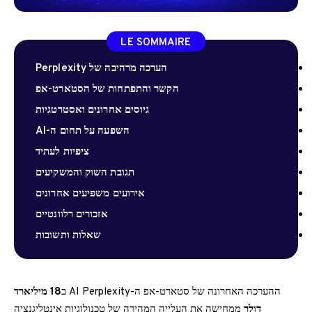
LE SOMMAIRE
הערכה מרהיבה של Perplexity
הקשר והתפתחות של הסטארט-אפ
גיוסים אחרונים ואסטרטגיות
השפעה על תחום ה-AI
ציפיות לעתיד
תגובת השוק והמשקיעים
אירועים משפיעים אחרונים
אזכורים רלוונטיים
שאלות ותשובות
ההערכה האחרונה של סטארט-אפ ה-AI Perplexity ב
18 מיליארד
דולר
ממחישה את העלייה המהירה של טכנולוגיות אינטליגנציה