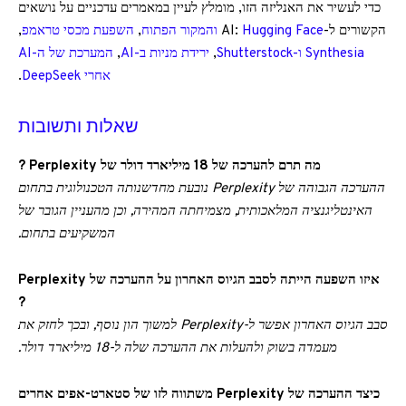
כדי לעשיר את האנליזה הזו, מומלץ לעיין במאמרים עדכניים על נושאים
הקשורים ל-AI:
Hugging Face והמקור הפתוח
,
השפעת מכסי טראמפ
,
Synthesia ו-Shutterstock
,
ירידת מניות ב-AI
,
המערכת של ה-AI
אחרי DeepSeek
.
שאלות ותשובות
מה תרם להערכה של 18 מיליארד דולר של Perplexity ?
ההערכה הגבוהה של Perplexity נובעת מחדשנותה הטכנולוגית בתחום
האינטליגנציה המלאכותית, מצמיחתה המהירה, וכן מהעניין הגובר של
המשקיעים בתחום.
איזו השפעה הייתה לסבב הגיוס האחרון על ההערכה של Perplexity
?
סבב הגיוס האחרון אפשר ל-Perplexity למשוך הון נוסף, ובכך לחזק את
מעמדה בשוק ולהעלות את ההערכה שלה ל-18 מיליארד דולר.
כיצד ההערכה של Perplexity משתווה לזו של סטארט-אפים אחרים