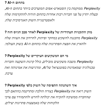
בתחום ה-AI ?
Perplexity ממוקמת בין הסטארט-אפים המוערכים ביותר בתחום ה-AI,
ובעלת יתרון על פני חברות רבות אחרות בתחום הודות להתקדמות שלה
ולאסטרטגיית השוק האגרסיבית שלה.
מהן התוכניות העתידיות של Perplexity לאחר סבב הגיוס הזה ?
Perplexity מתכננת להשקיע במחקר ופיתוח, להרחיב את הצוות שלה
ולהאיץ את הפצת הפתרונות שלה בתחום ה-AI בשוק העולמי.
מי הם המשקיעים העיקריים של Perplexity ?
Perplexity משכה משקיעים מובילים, כולל קרנות השקעה וחברות
טכנולוגיה שמאמינות בפוטנציאל של AI, ומדגישות את אמינותה ואת
ערכה.
איך השתנתה התפיסה של השוק כלפי Perplexity ?
השוק רואה את Perplexity בצורה הולכת ומתרקמת בהתאם לכך
שהחברה ממשיכה להוכיח את יכולתה לחדש ולהתמודד עם צרכי
הלקוחות שלה באמצעות פתרונות יעילים.