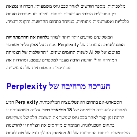
מלאכותית. מספר חודשים לאחר סבב גיוס משמעותי, חברה זו נמצאת
בין המובילים הבלתי מעורערים בתחום. עלייה כזו מעוררת סוגיות
כלכליות ואסטרטגיות מהותיות, במיוחד בתחום החדשנות והקונקורנציה.
המשקיעים מודעים יותר ויותר לצורך ב
לחזות את ההתפתחויות
הטכנולוגיות
. ההערכה של Perplexity מעידה על
אמון בלתי מעורער
בפוטנציאל של AI לשנות תחומים שונים. *ההשלכות של הצמיחה
המהירה הזו* חורגות הרבה מעבר למספרים עצמם, ומחדדות את
הפרדיגמות המסורתיות של התעשייה.
הערכה מרהיבה של Perplexity
הסטארט-אפ בתחום האינטליגנציה המלאכותית
Perplexity
הגיע
לאחרונה להערכה מרשימה של
18 מיליארד דולר
. עלייה משמעותית זו
קרתה זמן קצר לאחר סבב גיוס שמשך את תשומת הלב של משקיעים
בתחום הטכנולוגיה. המומחים מייחסים את הצלחה זו לחדשנות
המתמשכת בתחום הפתרונות של AI ולאימוץ ההולך וגדל של טכנולוגיות