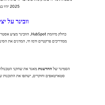
2025 יהיו במרכז הדיונים, מה שיאפשר לצפות את ההתפתחות של התחום.
וובינר על יצירת לי
כחלק מיוזמת HubSpot, הוובינר מציע אסטרטגיות ל
ממדריכים פרקטיים ודמו חי, המדגים את הסינרגיה בין TikTok Ads ל-HubSpot, בהנחיית
הסמינר של
החדשנות
מאגד את שחקני הטכנולוגי
סטארטאפים וחוקרים, ישתפו את התובנות ש