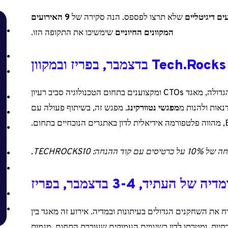
ים דיגיטליים
שלא תרצו לפספס. הנה סקירה של
9 האירועים
המקוונים החיוניים
שימשיכו את התקופה הזו.
בדצמבר, בפריז ובמקוון
עושה את חזרתו הגדולה, מאגד CTOs ומקצוענים בתחום הטכנולוגיה סביב רעיון
אות ולהנות מ
מפגשי נטוורקינג
. מפגש זה, בשיתוף פעולה עם
ם בתחום.
ל כרטיסים עם קוד ההנחה: TECHROCKS10.
של העתיד, 3-4 בדצמבר, בפריז
את השחקנים הגדולים בעיתונות ובמדיה. אירוע זה מאגד בין
ות, ומטרתו לדון בשינויים העמוקים שעוברת התחום. מגמות