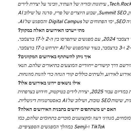
האירועים העיקריים כוללים את Tech.Rocks Summit, עיתונות ומדיה של העתיד, וובינר על יצירת לידים
בעזרת TikTok Ads, Summit של דמיון, Summit SEO, שבוע היוצרים של פריז, סדנה על שילוב AI
 והמפגש של AI.
מתי ייערכו האירועים האלה במקוון?
האירועים יתקיימו בתאריכים שונים במהלך דצמבר 2024, עם מפגשים שיתפרסו בין ה-2 ל-17 בדצמבר.
איך ניתן להשתתף באירועים המקוונים?
ירשם דרך קישורים ייחודיים המוצעים בתיאורים שלהם. תנאי
וע לאירוע, ולעיתים כוללים קודי הנחה כדי להנות מהנחות.
אילו נושאים יידונו באירועים אלו?
הנושאים יכללו את רעיון החוסן בטכנולוגיה, מגמות במדיום עבור 2025, יצירת לידים בטיקטוק, חידוש בצרפתית
בות, ושילוב של AI באסטרטגיות דיגיטליות.
האם יש משתתפים ידועים בתבנית האירועים האלה?
מומחים, מנהיגי דעה ומקצוענים מוכרים בתחומים שלהם, כמו
TikTok ו-Semji במהלך המפגשים הספציפיים.