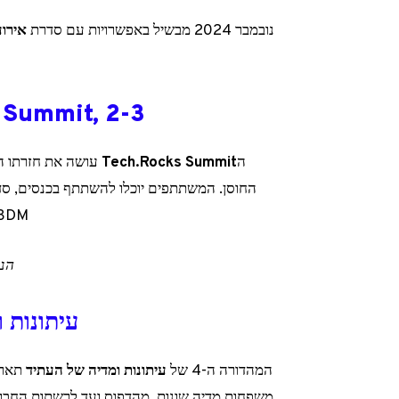
נובמבר 2024 מבשיל באפשרויות עם סדרת
אירוע
Tech.Rocks Summit, 2-3 
ה
Tech.Rocks Summit
החוסן. המשתתפים יוכלו להשתתף בכנסים, סדנ
BDM, מהווה פלטפורמה אידיאלית לדון באתגרים הנוכחיי
הנחה של 10% ע
עיתונות ומדיה 
המהדורה ה-4 של
עיתונות ומדיה של העתיד
תארח 
משפחות מדיה שונות, מהדפוס ועד לרשתות החברתי