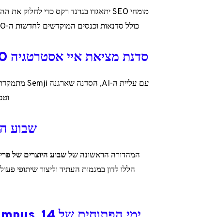
מומחי SEO יתאגדו בגרנד רקס כדי לחלוק את ההמלצות והטכניקות הכי טובות של
כולל סדנאות וכנסים המוקדשים לחדשות ה-SEO. יומיים שמתאימים לשיפור הנראות והביצועים הדיגיטליים.
סדנת מציאת איי אסטרטגיה SEO בשנת 2025, 10 בדצמבר, במקוון
וטכנ
שבוע היוצרים 
המהדורה הראשונה של
שבוע היוצרים של פריז
הללו לדון במגמות העתיד וליצור שיתופי פעול
ימי הפתוחים של Digital Campus, 14 בדצמבר, בכל רחבי צרפת