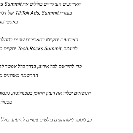
באסטרטגיה SEO, ימי הפתוחים של Digital Campus
לדוגמה, Tech.Rocks Summit יתקיים ב-2 ו-3 בדצמבר, בעוד שהמפגש של AI יתרחש ב-17 בדצמבר.
כדי להירשם לכל אירוע, בדרך כלל אפשר לה
ההרשמה משתנים מאיר
טכנולוגית, שיטות SEO טו
כן, מספר משתתפים בולטים צפויים להופיע, כולל 