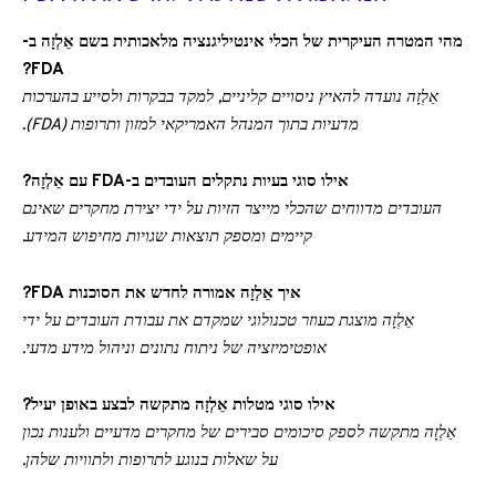
מהי המטרה העיקרית של הכלי אינטיליגנציה מלאכותית בשם אֵלְזָה ב-
FDA?
אֵלְזָה נועדה להאיץ ניסויים קליניים, למקד בבקרות ולסייע בהערכות
מדעיות בתוך המנהל האמריקאי למזון ותרופות (FDA).
אילו סוגי בעיות נתקלים העובדים ב-FDA עם אֵלְזָה?
העובדים מדווחים שהכלי מייצר הזיות על ידי יצירת מחקרים שאינם
קיימים ומספק תוצאות שגויות מחיפוש המידע.
איך אֵלְזָה אמורה לחדש את הסוכנות FDA?
אֵלְזָה מוצגת כעוזר טכנולוגי שמקדם את עבודת העובדים על ידי
אופטימיזציה של ניתוח נתונים וניהול מידע מדעי.
אילו סוגי מטלות אֵלְזָה מתקשה לבצע באופן יעיל?
אֵלְזָה מתקשה לספק סיכומים סבירים של מחקרים מדעיים ולענות נכון
על שאלות בנוגע לתרופות ולתוויות שלהן.