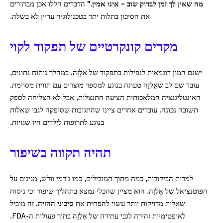
מה שאין לך זמן לבדוק שוב – אינו אמין."
הדברים הללו אכן מבהירים
את הסיכון בתלות יתר בטכנולוגיה עדיין לא בשלה.
מקרים קונקרטיים של תפקוד לקוי
ישנם המון דוגמאות לנפילות בתפקוד של אֵלְזָה. במהלך ניתוח נתונים,
עובד שם לב שאֵלְזָה טעתה בנוגע למספר מוצרים עם תווית מסוימת.
האינטליגנציה המלאכותית הציעה התנצלות, אבל לא הצליחה לספק
תשובה נכונה. עובדים אחרים ציינו שהתגובות שסיפקה לגבי שאלות
בנוגע לתרופות לילדים היו שגויות.
תהיה תקווה בשיפור
למרות הביקורות, כמה מתוך המובילים, כמו ג'רמי וולש, מגינים על
הפוטנציאל של אֵלְזָה. הוא מציין שהכלי נמצא בתהליך שיפור וכי ניסוח
שאלות מדויקות יותר עשוי להפחית את
סיכוני ההזיה
. זה מוביל
לאופטימיות זהירה לגבי עתידה של אֵלְזָה בתוך פעולות ה-FDA.