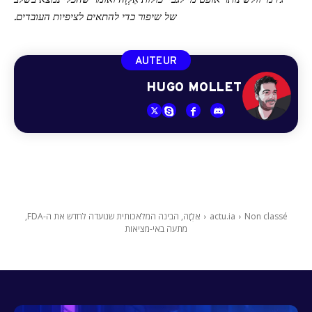
ג'רמי וולש נותר אופטימי לגבי יכולות אֵלְזָה ואומר שהכלי נמצא בשלב
של שיפור כדי להתאים לציפיות העובדים.
AUTEUR
HUGO MOLLET
Non classé
actu.ia
אֵלְזָה, הבינה המלאכותית שנועדה לחדש את ה-FDA,
מתעה באי-מציאות