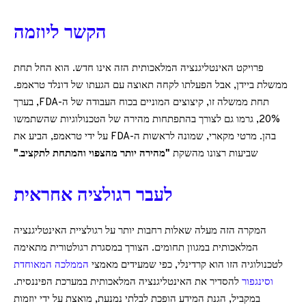
הקשר ליוזמה
פרויקט האינטליגנציה המלאכותית הזה אינו חדש. הוא החל תחת
ממשלת ביידן, אבל הפעלתו לקחה תאוצה עם הגעתו של דונלד טראמפ.
תחת ממשלה זו, קיצוצים המוניים בכוח העבודה של ה-FDA, בערך
20%, גרמו גם לצורך בהתפתחות מהירה של הטכנולוגיות שהשתמשו
בהן. מרטי מקארי, שמונה לראשות ה-FDA על ידי טראמפ, הביע את
שביעות רצונו מהשקת
"מהירה יותר מהצפוי והמתחת לתקציב."
לעבר רגולציה אחראית
המקרה הזה מעלה שאלות רחבות יותר על רגולציית האינטליגנציה
המלאכותית במגוון תחומים. הצורך במסגרת רגולטורית מתאימה
לטכנולוגיה הזו הוא קרדינלי, כפי שמעידים מאמצי
הממלכה המאוחדת
וסינגפור
להסדיר את האינטליגנציה המלאכותית במערכת הפיננסית.
במקביל, הגנת המידע הופכת לבלתי נמנעת, מואצת על ידי יוזמות