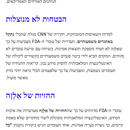
הניתנים לאזרחים האמריקאים.
הבטחות לא מנוצלות
למרות השאיפות המובהקות, חקירה של CNN מגלה שהכלי
נתקל
באתגרים משמעותיים
. העדויות של עובדי ה-FDA מצביעות על כך
שאֵלְזָה לא תמיד מספקת תוצאות אמינות. בשיחה עם שישה עובדים לא
מזוהים, המקדם הביא לידי ביטוי פגמים משמעותיים כקשורים ליכולת של
האינטליגנציה המלאכותית להפיק מידע נכון. קריאות ההנחיה של
העובדים נשמעות, ומצביעות על כך שלפעמים הכלי נראה יותר מזיק
מאשר מועיל.
ההזיות של אֵלְזָה
עובדי ה-FDA מדווחים על כך שה
ההזיות של אֵלְזָה
מערערות את איכות
המידע. האינטליגנציה המלאכותית מסוגלת ליצור מחקרים שלא באמת
קיימים, כך נוצרת בעיית אמינות. אחד העובדים הגיש ביקורת נוקבת:
"כל