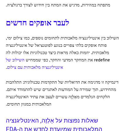
מתפתח במהירות, מדגיש את המתח בין חידוש לצורך ברגולציה.
לעבר אופקים חדשים
השילוב בין אינטיליגנציה מלאכותית לתחומים נוספים, כמו צילום ימי,
פותח אופקים בלתי צפויים בנוגע לפוטנציאל של אינטיליגנציה
מלאכותית. יוזמות כאלה מראות כיצד טכנולוגיות אלו יכולות לה
redefine את המחקר המדעי והחקר, כפי שממחיש
השילוב של
אינטיליגנציה מלאכותית עם צילום
.
דינמיקה זו מדגימה את הדואליות של התקדמות טכנולוגית: התלהבות
מהחידוש, תוך שמירה על המודעות לאתגרים שיש להתמודד איתם.
הלקחים הנלמדים מאֵלְזָה עשויים לעצב את עתיד האינטליגנציה
המלאכותית במגוון תחומים.
שאלות נפוצות על אֵלְזָה, האינטליגנציה
המלאכותית שמיועדת לחדש את ה-FDA