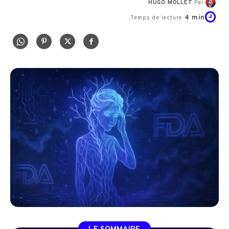
HUGO MOLLET
Par
4
min.
Temps de lecture