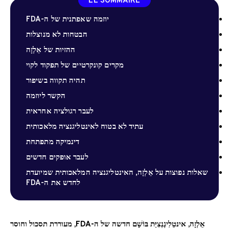
LE SOMMAIRE
יוזמה שאפתנית של ה-FDA
הבטחות לא מנוצלות
ההזיות של אֵלְזָה
מקרים קונקרטיים של תפקוד לקוי
תהיה תקווה בשיפור
הקשר ליוזמה
לעבר רגולציה אחראית
עתיד לא בטוח לאינטליגנציה מלאכותית
דינמיקה מתפתחת
לעבר אופקים חדשים
שאלות נפוצות על אֵלְזָה, האינטליגנציה המלאכותית שמיועדת
לחדש את ה-FDA
אֵלְזָה, אינטֵלִיגֶנְצִיַּת בּוֹשָׁם חדשה של ה-FDA, מעוררת תסכול וחוסר