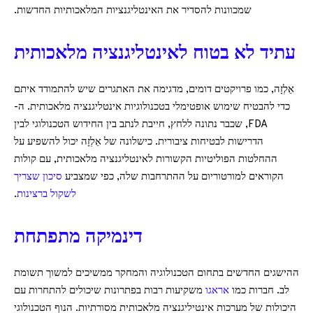
שמכוונות להסדיר את האינטליגנציות המלאכותיות החדשות.
עתיד לא בטוח לאינטליגנציה מלאכותית
אֵלְזָה, כמו פרויקטים דומים, מדגימה את האתגרים שיש להתמודד איתם
כדי להבטיח שימוש אופטימלי בטכנולוגיות אינטליגנציה מלאכותית. ה-
FDA, שכבר נתונה ללחץ, חייבת לנתב בין החידוש הטכנולוגי לבין
הדרישות לבטיחות ציבורית. כישלונה של אֵלְזָה יכול להשפיע על
ההחלטות הפוליטיות הקשורות לאינטליגנציה מלאכותית, עם קולות
הקוראים למורטוריום על ההתרחבות שלה, כפי שמצביע
סיכון שצריך
לשקול ברצינות
.
דינמיקה מתפתחת
ההישגים החדשים בתחום הטכנולוגיה והמחקר ממשיכים למשוך תשומת
לב. חברות כמו
אראגו
משקיעות רבות בפתרונות שיכולים להתחרות עם
היכולות של מערכות אינטיליגנציה מלאכותית מסורתיות. הנוף הטכנולוגי