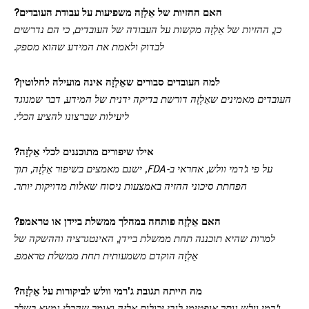
האם ההזיות של אֵלְזָה משפיעות על עבודת העובדים?
כן, ההזיות של אֵלְזָה מקשות על העבודה של העובדים, כי הם נדרשים
לבדוק ולאמת את המידע שהוא מספק.
למה העובדים סבורים שאֵלְזָה אינה מועילה לחלוטין?
העובדים מאמינים שאֵלְזָה דורשת בדיקה ידנית של המידע, דבר שמנוגד
ליעילות שברצונו להציע הכלי.
אילו שיפורים מתוכננים לכלי אֵלְזָה?
על פי ג'רמי וולש, אחראי ב-FDA, ישנם מאמצים בשיפור אֵלְזָה, תוך
הפחתת סיכוני ההזיה באמצעות ניסוח שאלות מדויקות יותר.
האם אֵלְזָה פותחה במהלך ממשלת ביידן או טראמפ?
למרות שהיא תוכננה תחת ממשלת ביידן, האינטגרציה וההשקה של
אֵלְזָה הוקדם משמעותית תחת ממשלת טראמפ.
מה הייתה תגובת ג'רמי וולש לביקורות על אֵלְזָה?