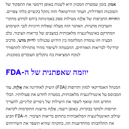
אמון.
בזמן שמטרת המכוון היא לשנות באופן דרמטי את התפקוד של
הסוכנות הפדרלית, העוזר הווירטואלי הזה נתקל בקשיים בלתי צפויים.
ה
הזיות
התכיפות של אֵלְזָה מטילות ספק באמינותה ביחס למידע מחקרי
והערכות מדעיות. האתגר הזה מעלה שאלות חיוניות לגבי השימוש
המתרקם באינטליגנציה מלאכותית במצבים של בריאות הציבור. בלב
הבעיה הזו עומדת המלחמה בין חידוש טכנולוגי ל
דיוק מדעי
, מרכיב
קרדינלי לבריאות האזרחים. ההבטחה לשיפור מהיר מתחילה להתפורר
לנוכח המציאות בה נתקלים העובדים בסוכנות.
יוזמה שאפתנית של ה-FDA
המנהל האמריקאי למזון ותרופות (FDA) השיק לאחרונה את
אֵלְזָה
, עזר
המבוסס על אינטיליגנציה מלאכותית, במטרה לחדש את פעולותיו. הכלי
החדש הזה שואף לשפר את היעילות של ניסויים קליניים, להעריך
תרופות ולמקד בבקרות. באופן רשמי, אֵלְזָה מייצגת התקדמות לקראת
שילוב האינטליגנציה המלאכותית בתחום בריאות הציבור. ה-FDA הביע
את התלהבותו מהחדשנות הזו, בתקווה שהיא תשפר את השירותים