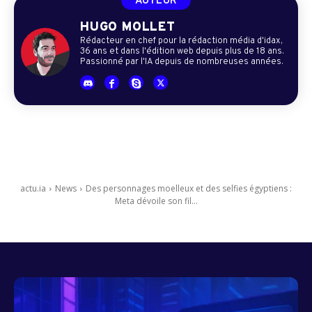
AUTEUR
HUGO MOLLET
Rédacteur en chef pour la rédaction média d'idax,
36 ans et dans l'édition web depuis plus de 18 ans.
Passionné par l'IA depuis de nombreuses années.
actu.ia
News
Des personnages moelleux et des selfies égyptiens :
Meta dévoile son fil...