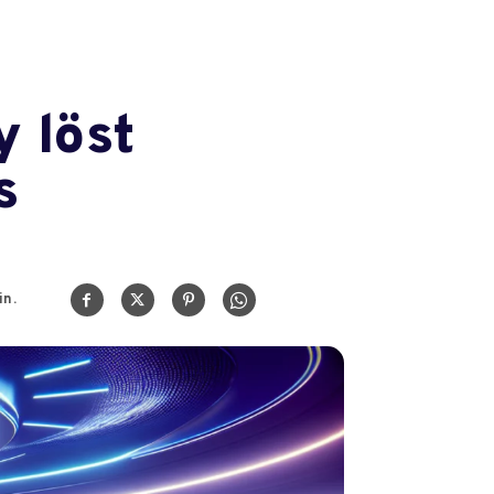
 löst
s
n.