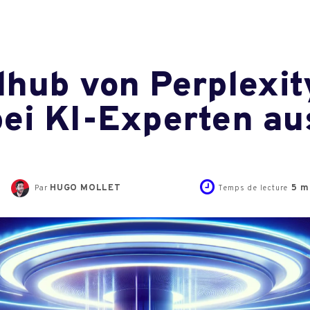
hub von Perplexity
ei KI-Experten au
HUGO MOLLET
5
mi
Par
Temps de lecture