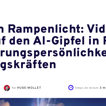
m Rampenlicht: Vi
f den AI-Gipfel in 
hrungspersönlichke
gskräften
HUGO MOLLET
3
mi
Par
Temps de lecture