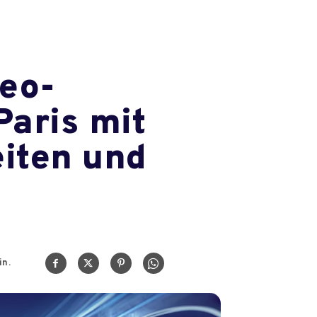
deo-
Paris mit
iten und
n.