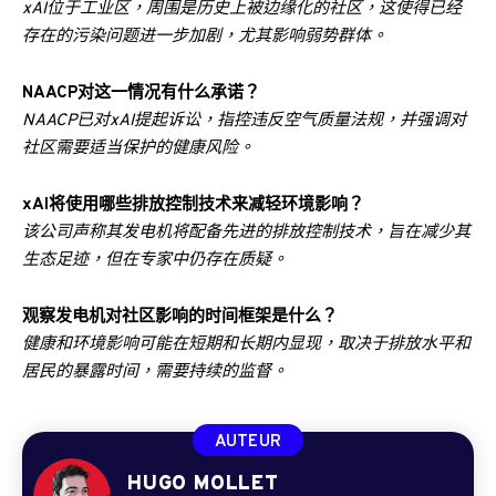
xAI位于工业区，周围是历史上被边缘化的社区，这使得已经
存在的污染问题进一步加剧，尤其影响弱势群体。
NAACP对这一情况有什么承诺？
NAACP已对xAI提起诉讼，指控违反空气质量法规，并强调对
社区需要适当保护的健康风险。
xAI将使用哪些排放控制技术来减轻环境影响？
该公司声称其发电机将配备先进的排放控制技术，旨在减少其
生态足迹，但在专家中仍存在质疑。
观察发电机对社区影响的时间框架是什么？
健康和环境影响可能在短期和长期内显现，取决于排放水平和
居民的暴露时间，需要持续的监督。
AUTEUR
HUGO MOLLET