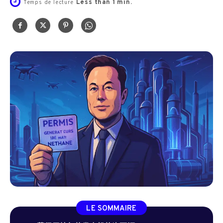
Less than 1
min.
Temps de lecture
LE SOMMAIRE