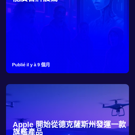
Publié il y à 9 個月
Apple 開始從德克薩斯州發運一款
旗艦產品