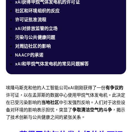
xAI获得甲烷气体发电机的许可证
社区和环境组织的反应
许可证批准流程
xAI对排放监管的立场
污染与公共健康问题
对周边社区的影响
NAACP的承诺
xAI和甲烷气体发电机的常见问题解答
埃隆·马斯克和他的人工智能公司xAI刚刚获得了一份
有争议的
许可证，以在孟菲斯的数据中心使用甲烷气体发电机。此决定
在已受污染影响的
当地社区
中引发强烈反响。人们对于这些设
备对环境的影响表示担忧，突显了
争取清洁空气的斗争
，揭示
了技术创新与公共健康之间的紧张关系。