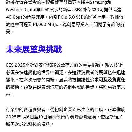
數據存儲在當今的技術領域至關重要。將由Samsung和
Western Digital等巨頭展示的新型USB4外部SSD可提供高達
40 Gbps的傳輸速度。內部PCIe 5.0 SSD的顯著進步，數據傳
輸速率可達到14,000 MB/s，為創意專業人士開闢了有趣的前
景。
未來展望與挑戰
CES 2025將針對安全和能源效率方面的重要挑戰。新興技術
必須在快速變化的世界中翱翔，在這裡消費者的期望也在迅速
變化。在本次展會的開端，展覽將被標誌性追求
可及及負責任
的技術
。預期在健康到汽車的各個領域的進步，將照亮數字未
來。
行業中的各種參與者，從初創企業到已建立的巨頭，正準備於
2025年1月6日至10日展示他們的
最新創新進展
，使拉斯維加
斯再次成為科技的樞紐。