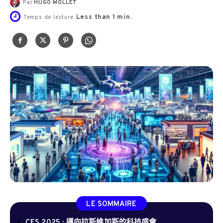
Par
HUGO MOLLET
Less than 1
min.
Temps de lecture
LE SOMMAIRE
CES 2025 : 邁向拉斯維加斯的科技盛會