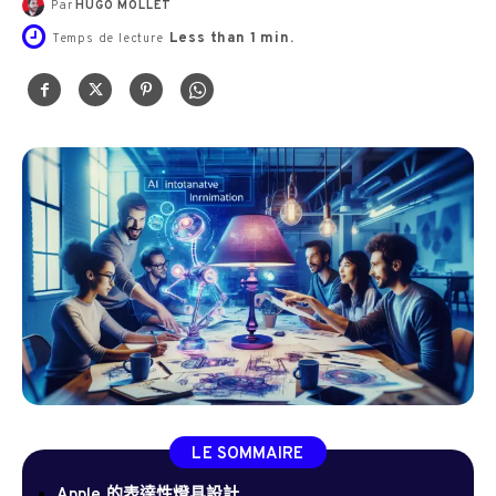
Par
HUGO MOLLET
Less than 1
min.
Temps de lecture
LE SOMMAIRE
Apple 的表達性燈具設計