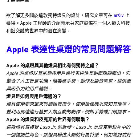
乎無窮無盡。
欲了解更多關於這款獨特燈具的設計，研究文章可在
arXiv
上
獲得。Apple 工程師的介紹預示著家庭設備在一個人類與科技
和諧交融的世界中的潛在演變。
Apple 表達性桌燈的常見問題解答
Apple 的桌燈與其他燈具相比有何獨特之處？
Apple 的桌燈以其能夠與用戶進行表達性互動而脫穎而出。它
整合了人工智慧功能，能響應手勢、動作及語音需求，提供更
具吸引力的用戶體驗。
燈具是如何與用戶溝通的？
燈具使用麥克風來聆聽語音指令，使用攝像機以感知其環境，
並利用馬達進行基於人類互動的動作，例如手勢或口頭請求。
Apple 的燈具和皮克斯的世界有何聯繫？
這款燈具直接受 Luxo Jr. 的啟發，Luxo Jr. 是皮克斯短片中的
一個標誌性角色。該燈具模仿人類的行為特徵，例如驚訝或好