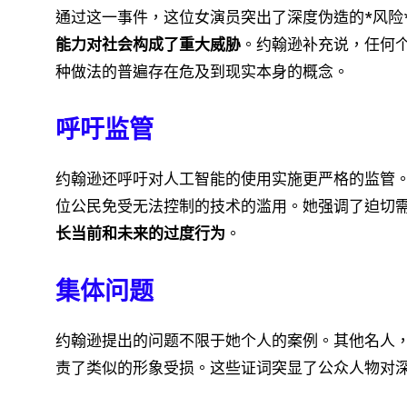
通过这一事件，这位女演员突出了深度伪造的*风险
能力对社会构成了重大威胁
。约翰逊补充说，任何
种做法的普遍存在危及到现实本身的概念。
呼吁监管
约翰逊还呼吁对人工智能的使用实施更严格的监管
位公民免受无法控制的技术的滥用。她强调了迫切
长当前和未来的过度行为
。
集体问题
约翰逊提出的问题不限于她个人的案例。其他名人，
责了类似的形象受损。这些证词突显了公众人物对