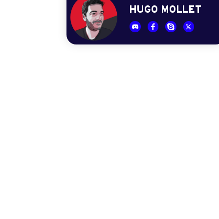
HUGO MOLLET