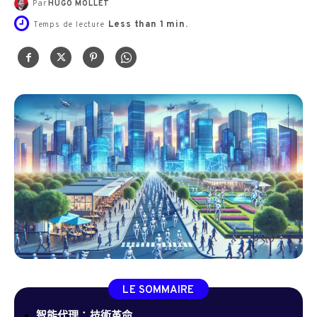
Par
HUGO MOLLET
Less than 1
min.
Temps de lecture
LE SOMMAIRE
智能代理：技術革命