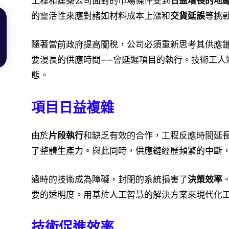
工程和建築公司面對的市場條件受到
日益增長的地
的靈活性來應對諸如材料成本上漲和
交貨延誤
等挑
隨著當前政府提高關稅，公司必須重新思考其供應
要漫長的供應時間——會延遲項目的執行。技術工人
態。
項目日益複雜
由於
片段執行
和缺乏有效的合作，工程反應時間延
了整體生產力。與此同時，供應鏈經歷頻繁的中斷
過時的技術成為障礙，封閉的系統損害了
決策效率
要的透明度。用基於人工智慧的解決方案來現代化
技術促進效率