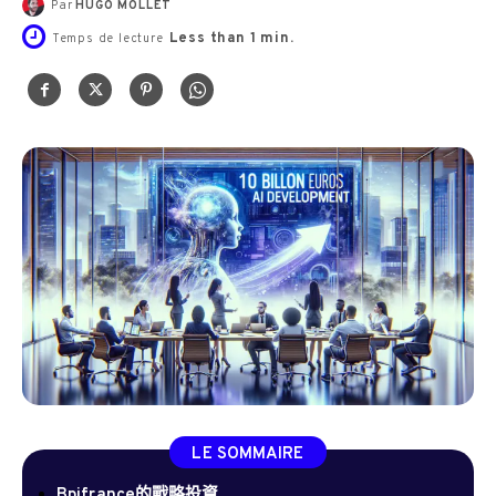
Par
HUGO MOLLET
Less than 1
min.
Temps de lecture
LE SOMMAIRE
Bpifrance的戰略投資