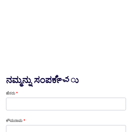
ನಮ್ಮನ್ನು ಸಂಪರ್ಕించು
ಹೆಸರು
*
ಕೌಮನಾಮ
*