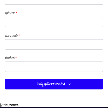
ಇಮೇಲ್
*
ದೂರವಾಣಿ
*
ಸಂದೇಶ
*
ನಿಮ್ಮ ಇಮೇಲ್ ಕಳುಹಿಸಿ
[/tdc_zone>