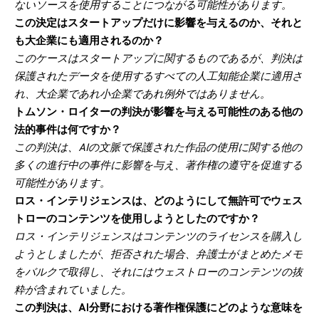
ないソースを使用することにつながる可能性があります。
この決定はスタートアップだけに影響を与えるのか、それと
も大企業にも適用されるのか？
このケースはスタートアップに関するものであるが、判決は
保護されたデータを使用するすべての人工知能企業に適用さ
れ、大企業であれ小企業であれ例外ではありません。
トムソン・ロイターの判決が影響を与える可能性のある他の
法的事件は何ですか？
この判決は、AIの文脈で保護された作品の使用に関する他の
多くの進行中の事件に影響を与え、著作権の遵守を促進する
可能性があります。
ロス・インテリジェンスは、どのようにして無許可でウェス
トローのコンテンツを使用しようとしたのですか？
ロス・インテリジェンスはコンテンツのライセンスを購入し
ようとしましたが、拒否された場合、弁護士がまとめたメモ
をバルクで取得し、それにはウェストローのコンテンツの抜
粋が含まれていました。
この判決は、AI分野における著作権保護にどのような意味を