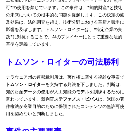
工知能のトレーニングのためにプライベートデータの*無許
可*の使用を禁じています。この事件は、*知的財産*と技術
の未来についての根本的な問題を提起します。この決定の波
及効果は、法的調査を超え、技術分野における革新と競争に
影響を及ぼします。トムソン・ロイターは、*特定企業の実
践*に対抗することで、AIのプレイヤーにとって重要な法的
基準を定義しています。
トムソン・ロイターの司法勝利
デラウェア州の連邦裁判所は、著作権に関する複雑な事案で
トムソン・ロイター
を支持する判決を下しました。判断は、
知的財産データの使用が人工知能のモデルを訓練するために
関わっています。裁判官
ステファノス・ビバス
は、米国の著
作権法が商業目的のために保護されたコンテンツの無許可使
用を認めないと判断しました。