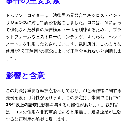
事件の主要要素
トムソン・ロイターは、法律界の元競合である
ロス・インテ
リジェンス
に対して訴訟を起こしました。ロスは、AIによっ
て強化された独自の法律検索ツールを訓練するために、プラ
ットフォーム
ウェストロー
のコンテンツ、すなわち「ヘッド
ノート」を利用したとされています。裁判所は、このような
使用が*公正利用*の概念によって正当化されないと判断しま
した。
影響と含意
この判決は重要な転換点を示しており、AIと著作権に関する
先例を覆す可能性があります。この決定は、米国で進行中の
38件以上の請求
に影響を与える可能性があります。裁判官
は、ロスの使用を非変革的であると定義し、通常企業が主張
する公正利用の論拠に反します。