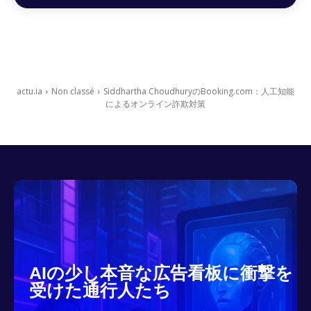
actu.ia
Non classé
Siddhartha ChoudhuryのBooking.com：人工知能
によるオンライン詐欺対策
AIの少し本音な広告看板に衝撃を
受けた通行人たち