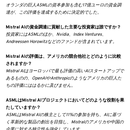
オランダの巨人ASMLの資本参加も含む17億ユーロの資金調
達が、この評価を達成するために決定的でした。
Mistral AIの資金調達に貢献した主要な投資家は誰ですか？
投資家にはASMLのほか、Nvidia、Index Ventures、
Andreessen Horowitzなどのファンドが含まれています。
Mistral AIの評価は、アメリカの競合他社とどのように比較
されますか？
Mistral AIはヨーロッパで最も評価の高いAIスタートアップで
あるものの、OpenAIやAnthropicのようなアメリカの巨人た
ちの評価にははるかに及びません。
ASMLはMistral AIプロジェクトにおいてどのような役割を果
たしていますか？
ASMLはMistral AIの株主として11%の参加を持ち、AIに基づ
く革新的な製品の創出を目指し、Mistralのアメリカや中国の
企業に対する独立性を強化しています。