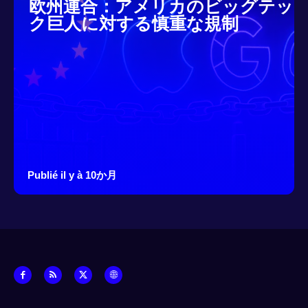
欧州連合：アメリカのビッグテッ
ク巨人に対する慎重な規制
Publié il y à 10か月