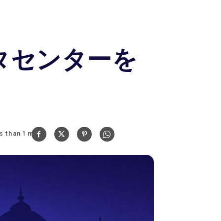
ータセンターを
s than 1
min.