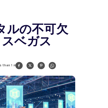
デジタルの不可欠
ラスベガス
s than 1
min.