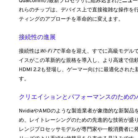
Qualcommの最新プロセッサに組み込まれた
ニュー
れらのチップは、デバイス上で直接複雑な操作を
ティングのアプローチを革命的に変えます。
接続性の進展
接続性は
Wi-Fi 7
で革命を迎え、すでに高級モデルで見
イスがこの革新的な規格を導入し、より高速で信
HDMI 2.2も登場し、ゲーマー向けに最適化さ
す。
クリエイションとパフォーマンスのための
NvidiaやAMDのような製造業者が象徴的な新製
め、レイトレーシングのための先進的な技術が盛り
レンジプロセッサモデルが専門家や一般消費者に発表される