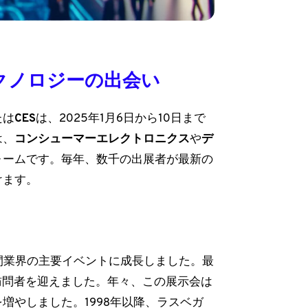
のテクノロジーの出会い
たは
CES
は、2025年1月6日から10日まで
は、
コンシューマーエレクトロニクス
や
デ
ォームです。毎年、数千の出展者が最新の
けます。
い間業界の主要イベントに成長しました。最
の訪問者を迎えました。年々、この展示会は
増やしました。1998年以降、ラスベガ