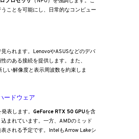
ロプロセッサ
（NPU）を強調します。こ
行うことを可能にし、日常的なコンピュー
られます。LenovoやASUSなどのデバ
頼性のある接続を提供します。また、
れた新しい解像度と表示周波数を約束しま
ハードウェア
品を発表します。
GeForce RTX 50 GPU
を含
込まれています。一方、AMDのミッド
予定です。IntelもArrow Lakeシ