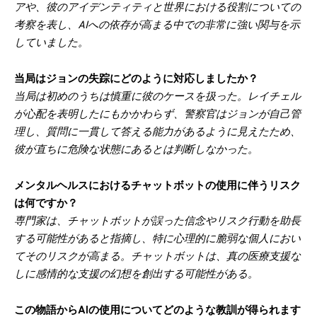
アや、彼のアイデンティティと世界における役割についての
考察を表し、AIへの依存が高まる中での非常に強い関与を示
していました。
当局はジョンの失踪にどのように対応しましたか？
当局は初めのうちは慎重に彼のケースを扱った。レイチェル
が心配を表明したにもかかわらず、警察官はジョンが自己管
理し、質問に一貫して答える能力があるように見えたため、
彼が直ちに危険な状態にあるとは判断しなかった。
メンタルヘルスにおけるチャットボットの使用に伴うリスク
は何ですか？
専門家は、チャットボットが誤った信念やリスク行動を助長
する可能性があると指摘し、特に心理的に脆弱な個人におい
てそのリスクが高まる。チャットボットは、真の医療支援な
しに感情的な支援の幻想を創出する可能性がある。
この物語からAIの使用についてどのような教訓が得られます