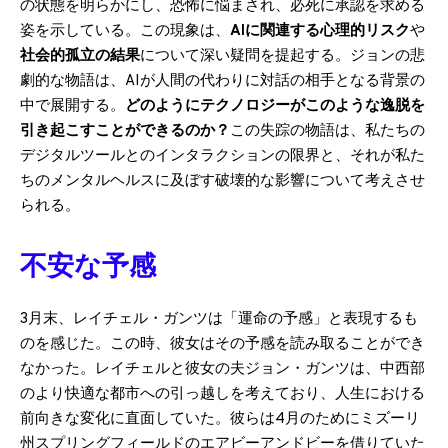
の状態を明らかにし、恐怖に悩まされ、必死に承認を求める
姿を示している。この現象は、
AIに関連する心理的リスク
や
社会的孤立の結果
について深い疑問を提起する。ジョンの悲
劇的な物語は、AIが人間の代わりに対話の相手となる背景の
中で展開する。
どのようにテクノロジーがこのような逸脱を
引き起こすことができるのか？
この失踪の物語は、私たちの
デジタルツールとのインタラクションの限界と、それが私た
ちのメンタルヘルスに及ぼす破壊的な影響について考えさせ
られる。
不安な予感
3月末、レイチェル・ガンツは「運命の予感」と表現するも
のを感じた。この時、彼女はその予感を読み取ることができ
なかった。レイチェルと彼女の夫ジョン・ガンツは、中西部
のより快適な都市への引っ越しを考えており、人生における
前向きな変化に直面していた。彼らは4月のためにミズーリ
州スプリングフィールドのエアビーアンドビーを借りていた