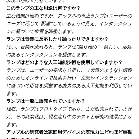
表現力を際立たせています。
このランプの主な用途は何ですか？
主な機能は照明ですが、アップルの卓上ランプはユーザーの
ニーズに応じて”配慮”しているように見え、インタラクショ
ンに基づいて位置を調整します。
ランプは音楽に反応したり踊ったりできますか？
はい、音楽が流れると、ランプは”踊り始め”、楽しい、活気
のあるインタラクションを提供します。
ランプはどのような人工知能技術を使用していますか？
ランプは、ユーザーの要求を分析し、（天気のような）情報
のためにオンラインで検索を行い、文脈やインタラクション
に基づいて応答を調整する能力のある人工知能を利用してい
ます。
ランプは一般に販売されていますか？
現在、ランプはプロトタイプであり、まだ販売されていませ
ん。その商業化は、現在進行中のテストと研究の結果により
ます。
アップルの研究者は家庭用デバイスの表現力にどれほど重視