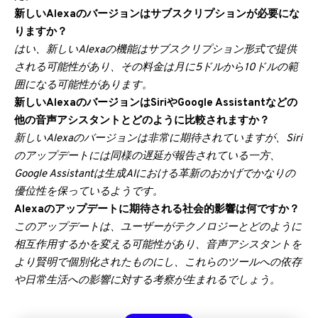
新しいAlexaのバージョンはサブスクリプションが必要にな
りますか？
はい、新しいAlexaの機能はサブスクリプション形式で提供
される可能性があり、その料金は月に5ドルから10ドルの範
囲になる可能性があります。
新しいAlexaのバージョンはSiriやGoogle Assistantなどの
他の音声アシスタントとどのように比較されますか？
新しいAlexaのバージョンは非常に期待されていますが、Siri
のアップデートには同様の遅延が報告されている一方、
Google Assistantは生成AIにおける革新のおかげでかなりの
優位性を保っているようです。
Alexaのアップデートに期待される社会的影響は何ですか？
このアップデートは、ユーザーがテクノロジーとどのように
相互作用するかを変える可能性があり、音声アシスタントを
より賢明で個別化されたものにし、これらのツールへの依存
や日常生活への影響に対する考察が生まれるでしょう。