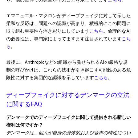
り、他の案件での発言がそのことを示しています
こちら
。
エマニュエル・マクロンがディープフェイクに対して示した
柔和な反応は、問題への認識が高まり、積極的にこの問題に
取り組む重要性を浮き彫りにしています
こちら
。倫理的なAI
の必要性は、専門家によってますます注目されています
こち
ら
。
最後に、Anthropicなどの組織から発せられるAIの厳格な規
制の呼びかけは、これらの技術が引き起こす可能性のある危
険性に対する集団的な認識を示しています
こちら
。
ディープフェイクに対するデンマークの立法
に関するFAQ
デンマークでのディープフェイクに関して提供される新しい
権利は何ですか？
デンマークは、個人が自身の身体的および音声の特性につい