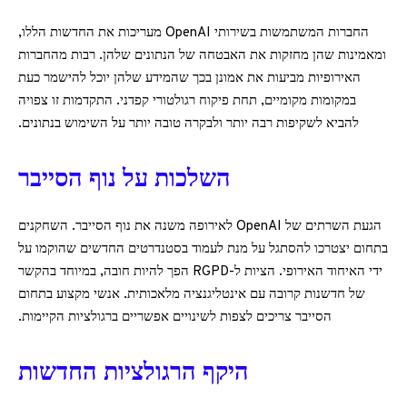
החברות המשתמשות בשירותי OpenAI מעריכות את החדשות הללו,
ומאמינות שהן מחזקות את האבטחה של הנתונים שלהן. רבות מהחברות
האירופיות מביעות את אמונן בכך שהמידע שלהן יוכל להישמר כעת
במקומות מקומיים, תחת פיקוח רגולטורי קפדני. התקדמות זו צפויה
להביא לשקיפות רבה יותר ולבקרה טובה יותר על השימוש בנתונים.
השלכות על נוף הסייבר
הגעת השרתים של OpenAI לאירופה משנה את נוף הסייבר. השחקנים
בתחום יצטרכו להסתגל על מנת לעמוד בסטנדרטים החדשים שהוקמו על
ידי האיחוד האירופי. הציות ל-RGPD הפך להיות חובה, במיוחד בהקשר
של חדשנות קרובה עם אינטליגנציה מלאכותית. אנשי מקצוע בתחום
הסייבר צריכים לצפות לשינויים אפשריים ברגולציות הקיימות.
היקף הרגולציות החדשות