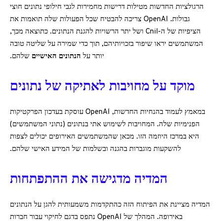
הרגולציות החדשות מטילות דרישות מחמירות לגבי חילופי נתונים חוצי
גבולות. OpenAI צריכה להבטיח שכל הפעולות שלה תואמות את
הציפיות של ה-Cnil ושל יתר הרשויות להגנת הנתונים. כתוצאה מכך,
המשתמשים יראו שיפור בזכויותיהם, תוך כדי שמירה על שליטה טובה
יותר על
הנתונים האישיים
שלהם.
מוקד על מחויבות לאתיקה של נתונים
במאמץ לעמוד בהנחיות החדשות, OpenAI עוסקת בעדכון הפרקטיקות
הפנימיות שלה. המחויבות לשימוש אתי בנתונים (נתוני המשתמשים)
היא במרכז היוזמה הזו. מכאן שהמשתמשים האירופים יכולים לצפות
להשקעות מוגברות בהגנה ובשלמות של המידע האישי שלהם.
המדיה מדגישה את ההתפתחות
המדיה מציינת את הפיתוח הזה כהתקדמות משמעותית להגן על הנתונים
באירופה. המהלך של OpenAI נתפס בדגם לחיקוי עבור חברות