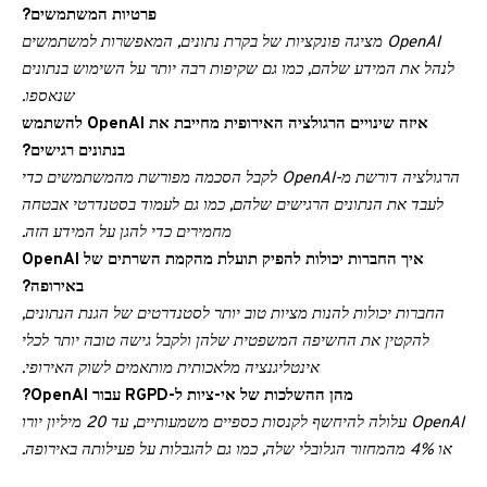
פרטיות המשתמשים?
OpenAI מציגה פונקציות של בקרת נתונים, המאפשרות למשתמשים
לנהל את המידע שלהם, כמו גם שקיפות רבה יותר על השימוש בנתונים
שנאספו.
איזה שינויים הרגולציה האירופית מחייבת את OpenAI להשתמש
בנתונים רגישים?
הרגולציה דורשת מ-OpenAI לקבל הסכמה מפורשת מהמשתמשים כדי
לעבד את הנתונים הרגישים שלהם, כמו גם לעמוד בסטנדרטי אבטחה
מחמירים כדי להגן על המידע הזה.
איך החברות יכולות להפיק תועלת מהקמת השרתים של OpenAI
באירופה?
החברות יכולות להנות מציות טוב יותר לסטנדרטים של הגנת הנתונים,
להקטין את החשיפה המשפטית שלהן ולקבל גישה טובה יותר לכלי
אינטליגנציה מלאכותית מותאמים לשוק האירופי.
מהן ההשלכות של אי-ציות ל-RGPD עבור OpenAI?
OpenAI עלולה להיחשף לקנסות כספיים משמעותיים, עד 20 מיליון יורו
או 4% מהמחזור הגלובלי שלה, כמו גם להגבלות על פעילותה באירופה.