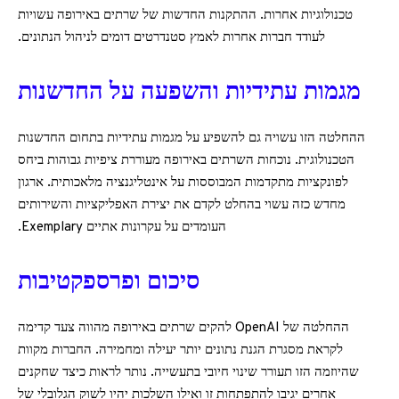
טכנולוגיות אחרות. ההתקנות החדשות של שרתים באירופה עשויות
לעודד חברות אחרות לאמץ סטנדרטים דומים לניהול הנתונים.
מגמות עתידיות והשפעה על החדשנות
ההחלטה הזו עשויה גם להשפיע על מגמות עתידיות בתחום החדשנות
הטכנולוגית. נוכחות השרתים באירופה מעוררת ציפיות גבוהות ביחס
לפונקציות מתקדמות המבוססות על אינטליגנציה מלאכותית. ארגון
מחדש כזה עשוי בהחלט לקדם את יצירת האפליקציות והשירותים
העומדים על עקרונות אתיים Exemplary.
סיכום ופרספקטיבות
ההחלטה של OpenAI להקים שרתים באירופה מהווה צעד קדימה
לקראת מסגרת הגנת נתונים יותר יעילה ומחמירה. החברות מקוות
שהיוזמה הזו תעורר שינוי חיובי בתעשייה. נותר לראות כיצד שחקנים
אחרים יגיבו להתפתחות זו ואילו השלכות יהיו לשוק הגלובלי של