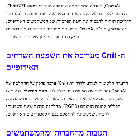
OpenAI, החברה המפורסמת שעומדת מאחורי פיתוח ChatGPT,
הודיעה לאחרונה על הקמת שרתים באירופה. יוזמה זו נועדה לענות על
הדרישה הגואה להבטיח את
הגנת הפרטיות
של המשתמשים האירופיים.
סם אלטמן, מנכ"ל OpenAI, הביע את מחויבות החברה לעמוד בתקנות
המקומיות תוך כדי מתן שירותים חדשניים.
ה-Cnil מעריכה את השפעת השרתים
האירופיים
הוועדה הלאומית למידע ולחירויות (Cnil) ערכה עדכון על ההחלטה של
OpenAI והדגישה את המשמעויות שלה לגבי
הגנת הנתונים
. השימוש
בשרתים הממוקמים באיחוד האירופי צפוי להקל על הציות לרגולציה
הכללית להגנת הנתונים (RGPD). מהלך זה מהווה שינוי משמעותי
לחברה, שמעוניינת להתמקם בכפוף לסטנדרטים האירופיים.
תגובות מהחברות ומהמשתמשים