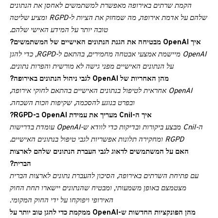
הקמת שרתים באירופה מאפשרת למשתמשים לאחסן את הנתונים
שלהם על אדמת אירופה, מה שמחזק את הציות ל-RGPD ומציע שליטה
טובה יותר על המידע האישי שלהם.
איך OpenAI מבטיחה את הגנת הנתונים האישיים של המשתמשים?
OpenAI מיישמת אמצעי אבטחה מחמירים, בהתאם ל-RGPD, כדי להגן
על הנתונים האישיים מפני גישה לא מורשית והפרות נתונים.
מהן האחריות של OpenAI לגבי ניהול הנתונים באירופה?
OpenAI אחראית לטיפול בנתונים האישיים בהתאם לחוקי אירופה,
ובפרט בנוגע להסכמה, שקיפות וזכות השכחה.
איך ה-Cnil מעריך את עמידת OpenAI ב-RGPD?
ה-Cnil מבצע ביקורות ובדיקות כדי לוודא ש-OpenAI עומדת בדרישות
RGPD ומחקירה תלונות אפשריות לגבי טיפול בנתונים האישיים.
האם על המשתמשים לדאוג לגבי העברת הנתונים שלהם לארצות
הברית?
עם פתיחת השרתים באירופה, הסיכון להעברת נתונים לארצות הברית
מצטמצם באופן משמעותי, ומבטיח שהנתונים יישארו תחת החוק
האירופי ויפוקחו על ידי החוק המקומי.
מהן הפונקציות החדשות ש-OpenAI ממקמת כדי להגן טוב יותר על