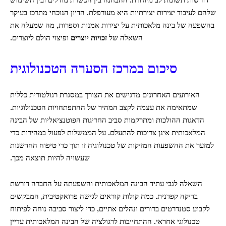
דורשות תשומת לב מיוחדת. ההבחנה בין הכשרת מודלים ובין השימוש
שלהם לעיבוד יצירות יצירתיות היא מעורפלת. הדיון הנוכחי מתרכז בעיקר
בהשפעה של בינה מלאכותית על יצירות אמנות וספרות, מה שמעלה את
השאלה של
זכויות יוצרים
ופיצוי הולם ליוצרים.
סיכום במרכז הסערה הטכנולוגית
האירועים האחרונים מדגישים את הצורך במסגרת רגולטורית כללית
שמתאימה את עצמה לקצב המהיר של ההתפתחויות הטכנולוגיות.
הדאגות ההולכות ומתרקמות סביב החריגות הפוטנציאליות של הבינה
המלאכותית אינן צריכות להתעלם. על הממשלות לפעול במהירות כדי
למזער את ההשפעות המזיקות של טכנולוגיה זו תוך כדי טיפוח החדשנות
שעשויה להיות תוצאה מכך.
השאלה לגבי עתיד הבינה המלאכותית והשפעתה על החברה דורשת
בדיקה קפדנית. כמה קולות קוראים לגישה פרואקטיבית, המבקשים
לקבוע סטנדרטים ברורים ונהלים אתיים, כדי ליצור סביבה נוחה לפיתוח
טכנולוגי אחראי. ההתחייבות לרגולציה של הבינה המלאכותית עדיין