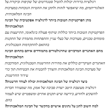
רגולציות ברורות יכולות להטיל סטנדרטים של שקיפות וביקורת על
האלגוריתמים, מה שיאפשר לזהות ולתקן את ההטיות הנוכחות במערכות
הבינה המלאכותית.
מהן הפרקטיקות הטובות ביותר לרגולציה אפקטיבית של הבינה
המלאכותית?
הפרקטיקות הטובות ביותר כוללות שיתוף פעולה בינלאומי, התייעצות עם
מומחים טכניים, מעורבות של בעלי עניין והתפתחות מתמדת של התקנות
בהתאם להתקדמות הטכנולוגית.
מהם האתגרים המרכזיים שהרגולטורים מתמודדים איתם בתחום הבינה
המלאכותית?
האתגרים העיקריים כוללים את מהירות החדשנות הטכנולוגית, המורכבות
של מערכות הבינה המלאכותית והצורך להבטיח את הבטיחות תוך כדי
עידוד החדשנות.
כיצד רגולציה של הבינה המלאכותית יכולה לעודד חדשנות?
רגולציה מעוצבת היטב יוצרת סביבה של אמון, מה שמעודד חברות
להשקיע ולחדש, בידיעה שיש תקנים אתיים ומשפטיים שיש לעמוד
בהם.
למה חשוב להגן על נתונים אישיים בהקשר של הבינה המלאכותית?