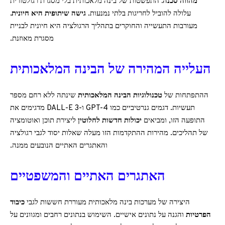
מהווה סכנה.
התפשטות של בינה מלאכותית בלי מסגרת רגולטורית
עלולה להוביל לחריגות בלתי נמנעות.
גישה שיתופית היא חיונית.
מעורבות התעשייה והחוקרים בתהליך הרגולציה היא חיונית לבניית
מסגרת מאוזנת.
העלייה המהירה של הבינה המלאכותית
ההתפתחות של
טכנולוגיות הבינה המלאכותית
שינתה ללא רחם מספר
תעשיות. דגמים גנרטיביים כמו GPT-4 ו-DALL-E 3 מדגימים את
התופעה הזו, ומביאים
יכולות חדשות לחלוטין
ליצירת תוכן ואוטומציה
של תהליכים. מהירות ההתקדמות הזו מעלה שאלות יסוד לגבי רגולציה
והאתגרים האתיים הנובעים ממנה.
האתגרים האתיים והמשפטיים
היצירה של מערכות בינה מלאכותית מעוררת חששות לגבי
כיבוד
הפרטיות
והגנה על נתונים אישיים. השימוש בנתונים רחבים ומגוונים על