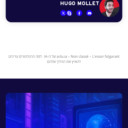
HUGO MOLLET
Non classé
actu.ia
L'essor fulgurant של ה-IA : למה הרגולטורים צריכים
להאיץ את ההליך שלהם