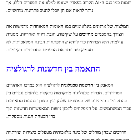
יוזמות כמו כנס ה-AI הקרוב בפאריז ישאפו למלא את הפערים הללו, אך
נותר לראות אם הן יוכלו להניב פתרונות מוחשיים.
המלצות של ארגונים בינלאומיים כמו האומות המאוחדות מדגישות את
הצורך בהסכמים
מחייבים
על שקיפות, חובת דיווח ואחריות. מסגרת
עולמית היא הכרחית כדי לוודא שהתפתחות הבינה המלאכותית לא
תעמיק עוד יותר את הפערים החברתיים הקיימים.
התאמה בין חדשנות לרגולציה
המאבק בין
חדשנות טכנולוגית
לרגולציה הוא במרכז האתגרים
המודרניים. חברות טכנולוגיה מתקדמות נתקלות בלחצים גוברים בין
ההתקדמות המהירה של המוצרים שלהן ובין הצורך בהגנות מתאימות
עבור המשתמשים. על המפקחים לתכנן גישות המאפשרות חדשנות תוך
כדי הבטחת הגנות מספקות.
הדרכים שבהן מודלים של בינה מלאכותית מטפלים ביצירות יצירתיות