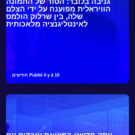
גניבה בלובר: הסוד של התמונה
הוויראלית מפוענח על ידי הצלם
שלה, בין שרלוק הולמס
לאינטליגנציה מלאכותית
Publié il y à 10 חודשים
עסק חדשני במציאת עובדים עם