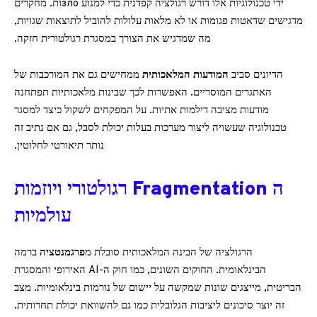
ידי טכנולוגיות אלו דורש רגולציה קפדנית כדי למנוע злоות. מחקרים
מדגישים שדאטות פגומות או לא מלאות עלולות להוביל לתוצאות שגויות,
מה שמדגיש את הצורך במסגרת רגולטורית חזקה.
הדיונים סביב
המודעות המלאכותית
ממחישים גם את המורכבות של
האתגרים המוסריים. האפשרות לכך שבינות מלאכותיות תפתחנה
מודעות מציבה דילמות אתיות. על המפקחים לשקול כיצד למסגר
טכנולוגיה שעשויה ליצור מערכות בעלות יכולת לסבל, גם אם נתיב זה
נותר תיאורטי לחלוטין.
ה Fragmentation רגולטורי ויוזמות
עולמיות
הרגולציה של הבינה המלאכותית סובלת מ
פרגמנטציה
ברמה
הבינלאומית. החוקים השונים, כמו חוק ה-AI האירופי והמסגרת
הבריטית, מייצגים שונות שמקשה על יישום של נורמות בינלאומיות. מצב
זה יוצר סיכונים ליציבות הגלובלית כמו גם להשוואת יכולת תחרותית.