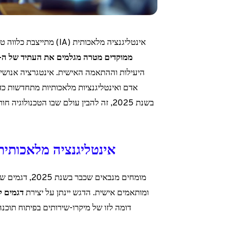
אינטליגנציה מלאכותית (IA) מתייצבת כלווה טרנספורמציה רדיקלית בתחומים שונים של קיום אנושי.
ממוקדים מטרה מגלמים את העתיד של ה-IA._
היעילות וההתאמה האישית. אינטגרציה אנושי
בשנת 2025, זה להבין עולם שבו הטכנולוגיה חורגת מהמגבלות המסורתיות שלה.
אינטליגנציה מלאכותית בשנת 2025: דגמים 
ומותאמים אישית. הדגש יינתן על יצירת
דגמים ק
דומה לזו של מיקרו-שירותים בפיתוח תוכנה