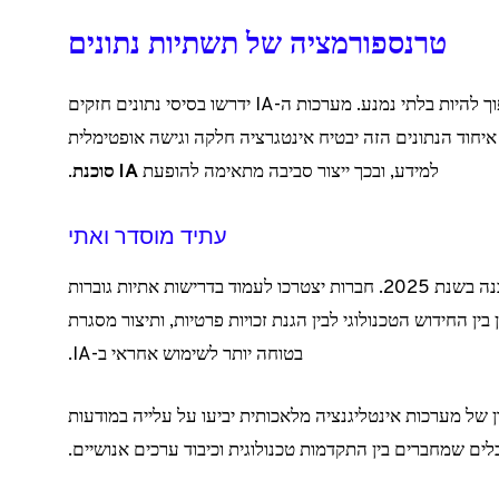
טרנספורמציה של תשתיות נתונים
העיבוי של ה-IA עם תשתיות נתונים מאוחדות יהפוך להיות בלתי נמנע. מערכות ה-IA ידרשו בסיסי נתונים חזקים
איחוד הנתונים הזה יבטיח אינטגרציה חלקה וגישה אופטימלית
למידע, ובכך ייצור סביבה מתאימה להופעת
IA סוכנת
.
עתיד מוסדר ואתי
הנוף הרגולטורי הסובב את ה-IA יהפוך ליותר מובנה בשנת 2025. חברות יצטרכו לעמוד בדרישות אתיות גוברות
ין החידוש הטכנולוגי לבין הגנת זכויות פרטיות, ותיצור מסגרת
בטוחה יותר לשימוש אחראי ב-IA.
ן של מערכות אינטליגנציה מלאכותית יביעו על עלייה במודעות
לים שמחברים בין התקדמות טכנולוגית וכיבוד ערכים אנושיים.