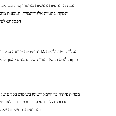
יתמקדו בהטיות אלגוריתמיות, הנובעות מהאינטראקציה בין ה-IA למש
הפסקה»
לפיק
העלייה בטכנולוגיות IA גנרטיביות מביאה עמה דאגות בנוגע לאותנטיות של המידע. השימוש ב
חזקות
לאימות האותנטיות של התכנים יהפוך לראש
חברות ינצלו טכנולוגיות חכמות כדי לאופטי
ואחראיות. החשיבות של ה-IA לרווחיות הכלכלית תתבטא בפתרונות סביבתיים חדש