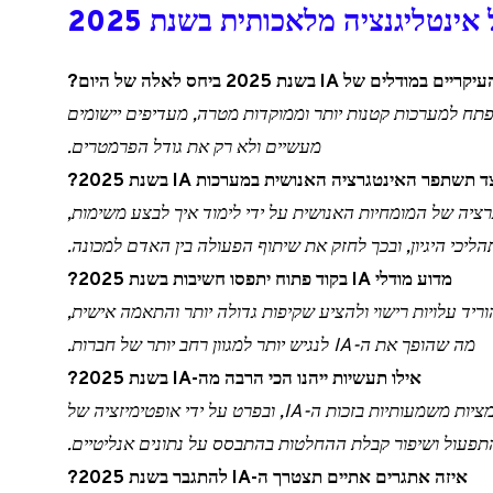
ינטליגנציה מלאכותית בשנת 2025
ים של IA בשנת 2025 ביחס לאלה של היום?
ים של IA צפויים להתפתח למערכות קטנות יותר וממוקדות מטרה, מעדיפים יישומים
מעשיים ולא רק את גודל הפרמטרים.
 תשתפר האינטגרציה האנושית במערכות IA בשנת 2025?
בשיפור האינטגרציה של המומחיות האנושית על ידי לימוד איך לבצע משימות,
הליכי היגיון, ובכך לחזק את שיתוף הפעולה בין האדם למכונה.
מדוע מודלי IA בקוד פתוח יתפסו חשיבות בשנת 2025?
ם להוריד עלויות רישוי ולהציע שקיפות גדולה יותר והתאמה אישית,
מה שהופך את ה-IA לנגיש יותר למגוון רחב יותר של חברות.
אילו תעשיות ייהנו הכי הרבה מה-IA בשנת 2025?
המגזרי הבריאות, פיננסים ותעשייה יחוו טרנספורמציות משמעותיות בזכות ה-IA, ובפרט על ידי אופטימיזציה של
תפעול ושיפור קבלת ההחלטות בהתבסס על נתונים אנליטיים.
איזה אתגרים אתיים תצטרך ה-IA להתגבר בשנת 2025?