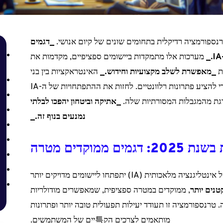
_דגמים
מערכות אלו מתמקדות ביישומים ספציפיים, מקדמות את
ת
_מאפשרת לשלב מקצועיות וחידוש._
האינטראקציות בין בני
אדם ואינטליגנציות מלאכותיות מתחדשות כדי להציע פתרונות רלוונטיים. לחזות את ההתפתחויות של ה-IA
_אתיקה וביטחון יהפכו לבלתי
נמנעים בנוף זה._
ממוקדים מטרה
מומחים מנבאים שכבר בשנת 2025, דגמים של אינטליגנציה מלאכותית (IA) יתפתחו ליישומים מדויקים יותר
טנים יותר
, ממוקדים במטרה ספציפית, שמאפשרים מודולריות
. טרנספורמציה זו תעודד יעילות תפעולית טובה יותר ופתרונות
מותאמים לצרכים הק특יים של המשתמשים.