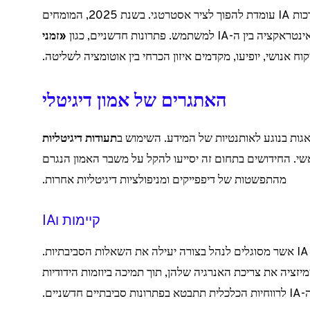
הבנת התנהגויות אנושיות באינטרקציה עם מערכות IA עומדת להפוך לציר אסטרטגי. בשנת 2025, המומחים
תמש. פתרונות חדשניים, כגון
«זמני
וח אנושי, יופיעו, מקדמים איזון הכרחי בין אוטומציה לשליטה.
האתגרים של אמון דיגיטלי
תעודות דיגיטליות
י. החידושים בתחום זה יסייעו להקל על משבר האמון הנגרם
מהתפשטות של דיפפייקים ומניפולציות דיגיטליות אחרות.
קיימות וIA
מטרות פיתוח בר קיימא יישומו בשימוש בכלים של IA אשר מסוגלים לנהל בצורה יעילה את השאלות הסביבתיות.
מיזציה את צריכת האנרגיה שלהן, תוך תמיכה ביוזמות הידודיות
ניים.