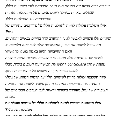
עובדים רבים הביעו את דאגתם ואת חוסר הסכמתם לגבי השינויים הללו,
שואלים שאלות במהלך דיונים פנימיים על ההשלכות האתיות
והחברתיות של ההחלטות הללו.
אילו השלכות עלולות להיות להחלטות הללו על פרויקטים עתידיים של
גוגל?
שינויים אלו עשויים לאפשר לגוגל להתערב יותר בחוזים צבאיים והגנתיים,
מה שיכול לשנות את הכיוון האסטרטגי שלה לגבי בינה מלאכותית.
האם התחייבויות הגיוון באמת בוטלו לחלוטין?
למרות שגוגל סיימה חלק מתוכניות ההכשרה ומטרות הגיוון, החברה
טוענת שהיא continuará לחפש את הכישרונות הטובים ביותר, מבלי
לקבוע בבירור איך זה משפיע על ההתחייבות לגיוון.
איזה השפעה יכולות להיות לשינויים הללו על תדמית המותג של גוגל?
הנסיגה מההתחייבויות האתיות והגיוון עשויה לשנות את התפיסה
הציבורית של גוגל, מעוררת ביקורות ודאגות לגבי הערכים הבסיסיים של
החברה.
אילו השפעות עשויות להיות להחלטות הללו על שיתופי פעולה עם
ממשלות של גוגל?