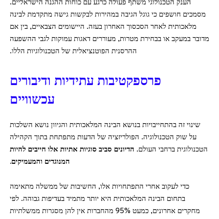
הענק הטכנולוגי משתף פעולה כרגע עם כוחות ההגנה הישראליים.
מסמכים חושפים כי גוגל הגיבה במהירות לבקשות גישה מתקדמת לבינה
מלאכותית לאחר הסכסוך האחרון בעזה. היישומים הצבאיים, בין אם
מדובר במעקב או בבחירת מטרות, מעוררים דאגות עמוקות לגבי ההשפעה
ההרסנית הפוטנציאלית של הטכנולוגיות הללו.
פרספקטיבות עתידיות ודיבורים
עכשוויים
שינוי זה בהתחייבויות בנושא הבינה המלאכותית והגיוון נושא השלכות
על שוק הטכנולוגיה. הפולריזציה של הדעות מתפתחת בתוך הקהילה
הטכנולוגית ברחבי העולם.
הדיונים סביב סוגיות אתיות אלו חייבים להיות
המנוגדים והמעמיקים.
כדי לעקוב אחרי התפתחויות אלו, החשיבות של ממשלה מתאימה
בתחום הבינה המלאכותית היא יותר מתמיד בעדיפות גבוהה. לפי
מחקרים אחרונים, כמעט 95% מהחברות אין להן מסגרות ממשלתיות