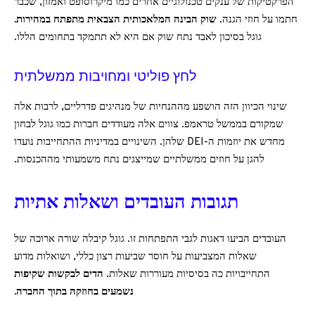
הפרקטיקות של ענקים טכנולוגיים אחרים כמו מיקרוסופט ואמזון, שכבר
חתמו על חוזי הגנה.
שוק הבינה המלאכותית הצבאית מתפתח במהירות.
גוגל בסיכון לאבד נתח שוק אם היא לא תתמקד בתחומים הללו.
לחץ פוליטי ומחויבות ממשלתית
שינוי הכיוון הזה הושפע מההנחיות של מנהיגים פדרליים, לרבות אלה
שמקורם בממשל טראמפ. צווים אלה מעודדים חברות כמו גוגל לבחון
מחדש את יוזמות ה-DEI שלהן. השינויים במדיניות ההתחייבות נועדו
להגן על חוזים ממשלתיים שמייצגים נתח משמעותי מההכנסות.
תגובות העובדים ושאלות אתיות
העובדים הביעו דאגות לגבי התפתחות זו. גוגל קיבלה שורה ארוכה של
שאלות המצביעות על חוסר שביעות רצון כללי, ושואלות מדוע
התחייבויות כה בסיסיות מעוררות שאלות.
הדים לבקשות שקיפות
נשמעים בחוזקה בתוך החברה.