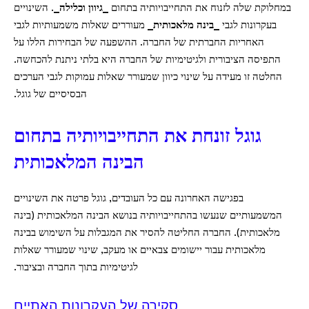
במחלוקת שלה לזנוח את התחייבויותיה בתחום
_גיוון וכלילה_
. השינויים
בעקרונות לגבי
_בינה מלאכותית_
מעוררים שאלות משמעותיות לגבי
האחריות החברתית של החברה. ההשפעה של הבחירות הללו על
התפיסה הציבורית ולגיטימיות של החברה היא בלתי ניתנת להכחשה.
החלטה זו מעידה על שינוי כיוון שמעורר שאלות עמוקות לגבי הערכים
הבסיסיים של גוגל.
גוגל זונחת את התחייבויותיה בתחום
הבינה המלאכותית
בפגישה האחרונה עם כל העובדים, גוגל פרטה את השינויים
המשמעותיים שנעשו בהתחייבויותיה בנושא הבינה המלאכותית (בינה
מלאכותית). החברה החליטה להסיר את המגבלות על השימוש בבינה
מלאכותית עבור יישומים צבאיים או מעקב, שינוי שמעורר שאלות
לגיטימיות בתוך החברה ובציבור.
סקירה של העקרונות האתיים