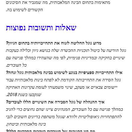
מתאימות בתחום הבינה המלאכותית, מה שמגביר את הסיכונים
הקשורים לשימוש בה.
שאלות ותשובות נפוצות
מדוע גוגל החליטה לזנוח את התחייבויותיה בתחום הגיוון?
גוגל הודיעה על ביטול תוכניות ההכשרה שלה בנושא גיוון וכלילה בעקבות
שינויים בחקיקה ובמדיניות פנימיות, לפי מה שהצהירו במהלך פגישה עם
כל העובדים.
אילו התחייבויות ספציפיות בנוגע לשימוש בבינה מלאכותית גוגל זנחה?
גוגל הסירה את התחייבותה הקודמת לא לפתח בינות מלאכותיות עבור
יישומים צבאיים או מעקב, שינוי משמעותי לעומת עקרונות האתיקה
שנקבעו בשנת 2018.
איך ההנהלה של גוגל הסבירה את השינויים הללו לעובדים?
במהלך פגישה עם כל העובדים, המנהיגים ציינו שהם נחוצים כדי להגיב
להתפתחויות גיאופוליטיות ולוודא שגוגל משתפת בדיונים חשובים לגבי
בינה מלאכותית וביטחון.
מה היו התגובות של העובדים בעקבות ההכרזות הללו?