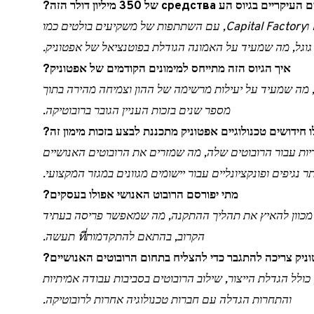
ס הע средства של 350 מיליון דולר הזה?
גיוס הכספים הובל במשותף על ידי B Capital וCapital Factory, עם השתתפות של משקיעים בולטים כמו
גוגל, מה שמעיד על האמונה הגודלת בפוטנציאל של אפטוניק.
איך הגיוס הזה מתייחס למימונים הקודמים של אפטוניק?
טוניק גייסה רק 28 מיליון דולר, מה שמעיד על יעילות מרשימה של ההון וצמיחה מהירה בתוך
מספר שנים בזכות העניין הגובר ברובוטיקה.
ו חידושים טכנולוגיים אפטוניק מתכננת לבצע בזכות מימון זה?
דיות עבור הרובוטים שלה, מה שמזרים את הרובוטים האנושיים
תר נגיפים ופונקציונליים עבור יישומים מגוונים במגזר המקצועי.
מתי יפורסם הרובוט האנושי אפולו בעסקים?
ה מכוון להאיץ את תהליך ההתקנה, מה שמאפשר פריסה בעתיד
הקרוב, בהתאם להתקדמותที่ תעשה.
ניק צריכה להתגבר כדי להצליח בתחום הרובוטים האנושיים?
ולל הגדלת הייצור, שילוב הרובוטים בסביבות עבודה אמיתיות
והתחרות הגדלה עם חברות טכנולוגיה אחרות לרובוטיקה.