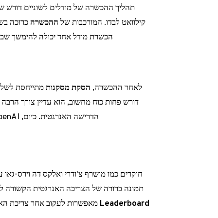
קילוואט לבדו. המורכבות של
ההכשרה
הכשרת מודל אחד יכולה להימשך שבועו
לאחר ההכשרה,
הסקת מסקנות
מתייחסת לשלב 
דורש פחות כוח מחשוב, הוא עדיין צורך הרבה 
הדרישה האנרגטית. כיום, OpenAI טוענת כי היא מעבדת יותר מ-2.5 מיליארד בקשות בכל יום.
חוקרים כמו מושרף צ'ודרי ואלקס דה וירס-גאו
תמונה ברורה של הצריכה האנרגטית הקשורה לא
Leaderboard
מאפשרות לעקוב אחר צריכת האנר