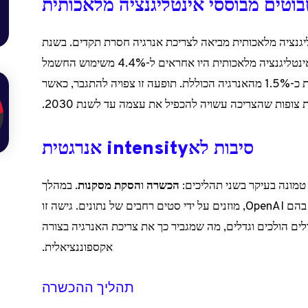
וטים מבוססי אינטליגנציה מלאכותית
יגנציה מלאכותית מביאה לצריכת אנרגיה חסרת תקדים. בשנת
2023, מרכזי הנתונים שאחראים על עיבוד של אינטליגנציה מלאכותית היו אחראים ל-4.4% משימוש החשמל
בארצות הברית. בסך הכל, תשתיות אלו צורכות כ-1.5% מהאנרגיה הכוללת. תופעה זו צפויה להתגבר, כאשר
 צופות שהצריכה עשויה להכפיל את עצמה עד לשנת 2030.
סיבות לאintensity אנרגטית
הכשרה
ו
הסקת מסקנות
. במהלך
, מודלים לשוניים, כמו אלו שמשתמשים בהם OpenAI, מוזנים על ידי סטים רחבים של נתונים. גישה זו
דלים הולכים וגדלים, מה שמגביר כך את צריכת האנרגיה בצורה
אקספוננציאלית.
תהליך ההכשרה