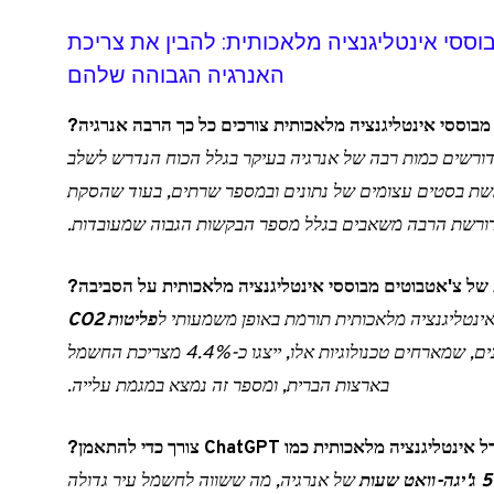
וססי אינטליגנציה מלאכותית: להבין את צריכת
האנרגיה הגבוהה שלהם
מבוססי אינטליגנציה מלאכותית צורכים כל כך הרבה אנרגיה?
דורשים כמות רבה של אנרגיה בעיקר בגלל הכוח הנדרש לשלב
 בסטים עצומים של נתונים ובמספר שרתים, בעוד שהסקת
ורשת הרבה משאבים בגלל מספר הבקשות הגבוה שמעובדות.
ל צ'אטבוטים מבוססי אינטליגנציה מלאכותית על הסביבה?
ינטליגנציה מלאכותית תורמת באופן משמעותי ל
פליטות CO2
ולצריכת חשמל. בשנת 2023, מרכזי הנתונים, שמארחים טכנולוגיות אלו, ייצגו כ-4.4% מצריכת החשמל
בארצות הברית, ומספר זה נמצא במגמת עלייה.
גנציה מלאכותית כמו ChatGPT צורך כדי להתאמן?
-וואט שעות
של אנרגיה, מה ששווה לחשמל עיר גדולה