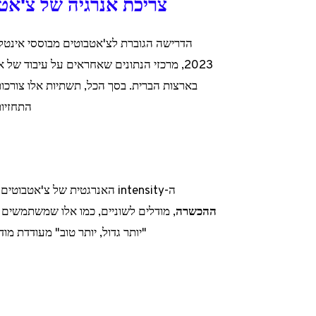
צריכת אנרגיה של צ'אטב
הדרישה הגוברת לצ'אטבוטים מבוססי אינטל
התחזיות
ה-intensity האנרגטית של צ'אטבוטים טמונה בעיקר בשני תהליכים:
ההכשרה
"יותר גדול, יותר טוב" מעודדת מו