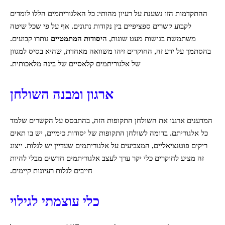
ההתקדמות הזו נשענת על רעיון מהותי: כל האלגוריתמים הללו לומדים
לקבוע קשרים ספציפיים בין נקודות נתונים. אף על פי שכל שיטה
משתמשת בגישות מעט שונות, ה
יסודות המתמטיים
נותרו קבועים.
בהסתמך על ידע זה, החוקרים זיהו משוואה מאחדת, שהיא בסיס למגוון
של אלגוריתמים קלאסיים של בינה מלאכותית.
ארגון ומבנה השולחן
המדענים ארגנו את השולחן התקופות הזה, בהתבסס על הקשרים שלמד
כל אלגוריתם. בדומה לשולחן התקופות של יסודות כימיים, יש בו תאים
ריקים פוטנציאליים, המצביעים על אלגוריתמים שעדיין יש לגלות. ייצוג
זה מציע לחוקרים כלי יקר ערך לעצב אלגוריתמים חדשים מבלי להיות
חייבים לגלות רעיונות קיימים.
כלי עוצמתי לגילוי