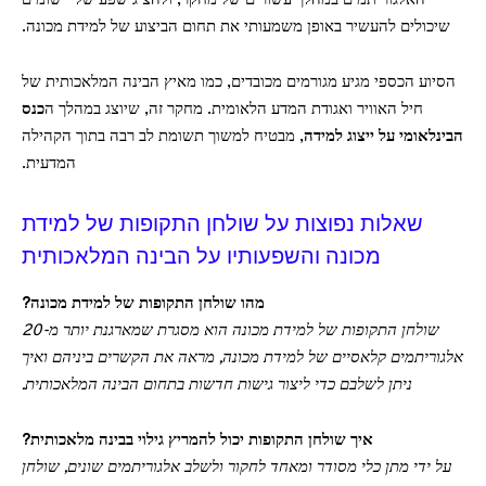
האלגוריתמים במהלך עשורים של מחקר, ולהציג שפע של יישומים
שיכולים להעשיר באופן משמעותי את תחום הביצוע של למידת מכונה.
הסיוע הכספי מגיע מגורמים מכובדים, כמו מאיץ הבינה המלאכותית של
חיל האוויר ואגודת המדע הלאומית. מחקר זה, שיוצג במהלך ה
כנס
הבינלאומי על ייצוג למידה
, מבטיח למשוך תשומת לב רבה בתוך הקהילה
המדעית.
שאלות נפוצות על שולחן התקופות של למידת
מכונה והשפעותיו על הבינה המלאכותית
מהו שולחן התקופות של למידת מכונה?
שולחן התקופות של למידת מכונה הוא מסגרת שמארגנת יותר מ-20
אלגוריתמים קלאסיים של למידת מכונה, מראה את הקשרים ביניהם ואיך
ניתן לשלבם כדי ליצור גישות חדשות בתחום הבינה המלאכותית.
איך שולחן התקופות יכול להמריץ גילוי בבינה מלאכותית?
על ידי מתן כלי מסודר ומאחד לחקור ולשלב אלגוריתמים שונים, שולחן