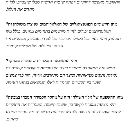
התקופות מאפשר לחוקרים לפתח שיטות חדשות מבלי שיצטרכו לגלות
מחדש את הגלגל.
מהן היישומים הפוטנציאליים של האלגוריתמים שנוצרו משולחן זה?
האלגוריתמים יכולים להיות מיושמים בתחומים מגוונים, כולל מיון
תמונות, זיהוי דואר זבל ואפילו מערכות של למידה עמוקה, משפרים את
הדיוק והיעילות של מודלים קיימים.
מהי המשוואה המאחדת שהוזכרה במחקר?
המשוואה המאחדת מתארת כיצד האלגוריתמים קובעים קשרים בין
נקודות נתונים מציאותיות וכיצד הם מתקרבים אליהן, תוך כדי צמצום
הפער בין הקשרים הנלמדות לאלו הנמצאים בנתוני האימון.
מהו ההשפעה של גילוי השולחן הזה על מחקר הלמידה הנוכחי במכונה?
היא מציעה מסגרת לקשר בין שיטות קיימות, ומעודדת את החוקרים
לחקור קומבינציות חדשות ולהציע פתרונות חדשניים מול עודפי המידע
בתחום.