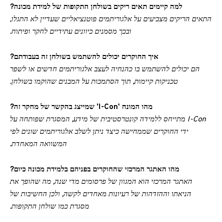
למה קיימים תאים ריקים בשולחן התקופות של למידת מכונה?
התאים הריקים מצביעים על אלגוריתמים פוטנציאליים שעדיין לא התגלו,
ובכך מסמנים כיוונים עתידיים לחקר ופיתוח.
איך החוקרים יכולים להשתמש בשולחן זה בעבודתם?
הם יכולים להשתמש בו כהנחיה לעצב אלגוריתמים חדשים או לשפר
טכניקות קיימות, תוך הסתמכות על המבנים שהוקמו בשולחן.
מהו המונח 'I-Con' שמייצג בהקשר של מחקר זה?
I-Con מתייחס ללמידה קונטרסטיבית של מידע, המסגרת שפותחה על
ידי החוקרים שממחישה כיצד ניתן לשלב אלגוריתמים שונים לפי
המשוואה המאחדת.
מהו האתגר המרכזי שהחוקרים בפניהם בלמידת מכונה כיום?
האתגר המרכזי הוא המגוון של פרסומים מדי שנה, מה שהופך את
הניאתו וההזדהות של רעיונות מאחדים לקשה, ולכן החשיבות של
מסגרת כמו שולחן התקופות.