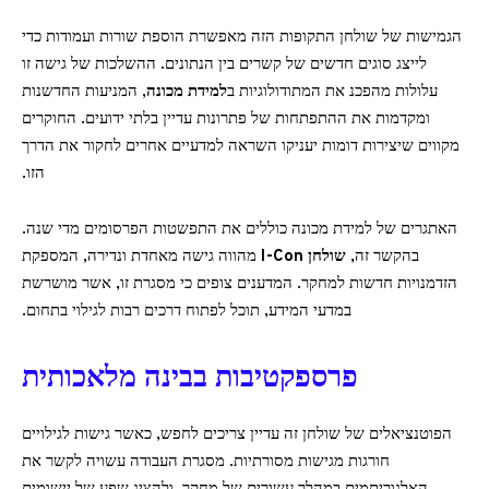
הגמישות של שולחן התקופות הזה מאפשרת הוספת שורות ועמודות כדי
לייצג סוגים חדשים של קשרים בין הנתונים. ההשלכות של גישה זו
עלולות מהפכנ את המתודולוגיות ב
למידת מכונה
, המניעות החדשנות
ומקדמות את ההתפתחות של פתרונות עדיין בלתי ידועים. החוקרים
מקווים שיצירות דומות יעניקו השראה למדעיים אחרים לחקור את הדרך
הזו.
האתגרים של למידת מכונה כוללים את התפשטות הפרסומים מדי שנה.
בהקשר זה,
שולחן I-Con
מהווה גישה מאחדת ונדירה, המספקת
הזדמנויות חדשות למחקר. המדענים צופים כי מסגרת זו, אשר מושרשת
במדעי המידע, תוכל לפתוח דרכים רבות לגילוי בתחום.
פרספקטיבות בבינה מלאכותית
הפוטנציאלים של שולחן זה עדיין צריכים לחפש, כאשר גישות לגילויים
חורגות מגישות מסורתיות. מסגרת העבודה עשויה לקשר את