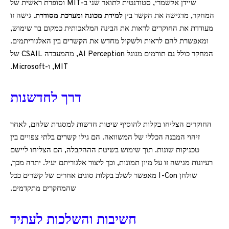
שיידן אלשמרי, סטודנטית לתואר שני ב-MIT וסופרת ראשית של
המחקר, מדגישה את הקשר בין
למידת מכונה ומערכת מסודרת
. גישה זו
מעודדת את החוקרים לראות את הבינה המלאכותית כמקום בר שימוש,
ומאפשרת להם לראות ולשקול מחדש את הקשרים בין האלגוריתמים.
המחקר כולל גם תורמים מגוגל AI Perception, מהמעבדה CSAIL של
MIT, ו-Microsoft.
דרך לחדשנות
החוקרים הצליחו בקלות להוסיף שיטות חדשות למסגרת שלהם, לאחר
זיהוי המבנה הכללי של המשוואה. הם גילו קשרים בלתי צפויים בין
טכניקות שונות. תוך שימוש בשיטת הההקבלה, הם הצליחו ליישם
רעיונות מגישה זו על מיון תמונות, וכך ליצור אלגוריתם יעיל. יתרה מכך,
שולחן I-Con מאפשר לשלב בקלות סוגים אחרים של קשרים ככל
שהמחקרים מתקדמים.
חשיבות והשלכות לעתיד