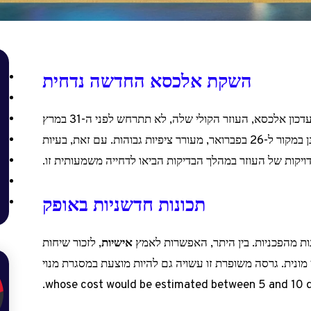
השקת אלכסא החדשה נדחית
אמזון הודיעה לאחרונה כי ההשקה המיוחלת של עדכון אלכסא, העוזר הקולי שלה, לא תתרחש לפני ה-31 במרץ
או במועד מאוחר יותר. האירוע, שהיה מתוכנן במקור ל-26 בפברואר, מעורר ציפיות גבוהות. עם זאת, בעיות
ויקות של העוזר במהלך הבדיקות הביאו לדחייה משמעותית זו.
תכונות חדשניות באופק
ת מהפכניות. בין היתר, האפשרות לאמץ
אישיות
, לזכור שיחות
 מונית. גרסה משופרת זו עשויה גם להיות מוצעת במסגרת מנוי