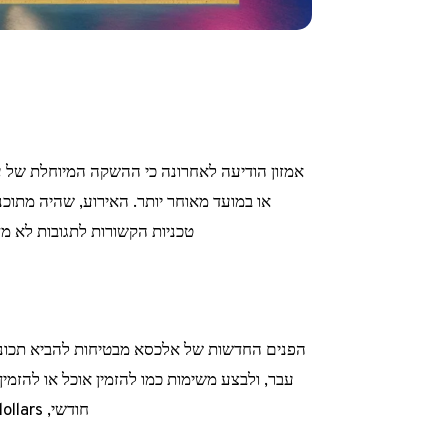
טכניות הקשורות לתגובות לא מד
הפנים החדשות של אלכסא מבטיחות להביא תכונו
עבר, ולבצע משימות כמו להזמין אוכל או להזמין
חודשי, whose cost would be estimated between 5 and 10 dollars.