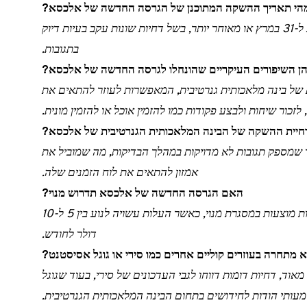
הי תאריך ההשקה המתוכנן של הגרסה החדשה של אלכסא?
ההשקה של הגרסה החדשה של אלכסא מתוכננת ל-31 במרץ או מאוחר יותר, בשל דחיות שונות עקב בעיות דיוק
בתגובות.
ן השיפורים העיקריים שהונחלו לגרסה החדשה של אלכסא?
של בינה מלאכותית גנרטיבית, המאפשרות לעוזר להתאים את
זכור שיחות ולבצע פקודות כמו להזמין אוכל או להזמין מונית.
חיית ההשקה של הבינה המלאכותית הגנרטיבית של אלכסא?
 שמספק תגובות לא מדויקות במהלך הבדיקות, מה שמוביל את
אמזון להתאים את לוח הזמנים שלה.
האם הגרסה החדשה של אלכסא תדרוש מנוי?
כן, התכונות החדשות של אלכסא עשויות להיות מוצעות במסגרת מנוי, כאשר העלות עשויה לנוע בין 5 ל-10
דולר לחודש.
תחרה בעוזרים קוליים אחרים כמו סירי או גוגל אסיסטנט?
, דחיות דומות דווחו לגבי העדכונים של סירי, בעוד שגוגל
עותי הודות לחידושים בתחום הבינה המלאכותית הגנרטיבית.