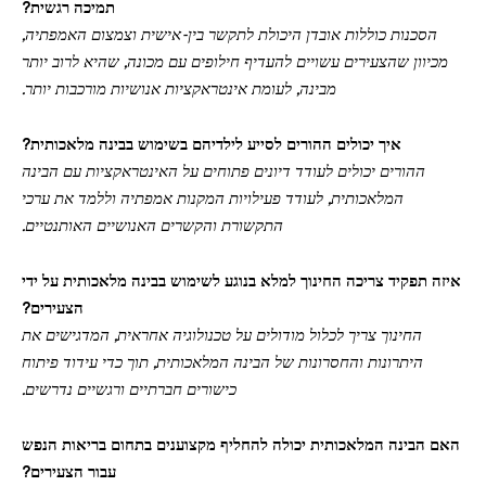
תמיכה רגשית?
הסכנות כוללות אובדן היכולת לתקשר בין-אישית וצמצום האמפתיה,
מכיוון שהצעירים עשויים להעדיף חילופים עם מכונה, שהיא לרוב יותר
מבינה, לעומת אינטראקציות אנושיות מורכבות יותר.
איך יכולים ההורים לסייע לילדיהם בשימוש בבינה מלאכותית?
ההורים יכולים לעודד דיונים פתוחים על האינטראקציות עם הבינה
המלאכותית, לעודד פעילויות המקנות אמפתיה וללמד את ערכי
התקשורת והקשרים האנושיים האותנטיים.
איזה תפקיד צריכה החינוך למלא בנוגע לשימוש בבינה מלאכותית על ידי
הצעירים?
החינוך צריך לכלול מודולים על טכנולוגיה אחראית, המדגישים את
היתרונות והחסרונות של הבינה המלאכותית, תוך כדי עידוד פיתוח
כישורים חברתיים ורגשיים נדרשים.
האם הבינה המלאכותית יכולה להחליף מקצוענים בתחום בריאות הנפש
עבור הצעירים?