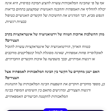
אף על פי שהבינה המלאכותית עשויה להציע תמיכה בסיסית, היא אינה
יכולה להחליף את האמפתיה וההבנה האנושית שמקצוען בתחום בריאות
הנפש מביא, דבר המדגיש את החשיבות של הקשרים האנושיים בטיפול
בבעיות רגשיות.
מהן ההשלכות ארוכות הטווח של וירטואניזציה של אינטראקציות בקרב
הצעירים?
בטווח הארוך, הוירטואניזציה של אינטראקציות עשויה להוביל
לאוכלוסייה פחות אמפתית, שאינה מסוגלת לנהל קונפליקטים מורכבים
או רגשות אמיתיים, ובכך משפיעה על איכות הקשרים החברתיים.
האם ישנן מחקרים על הקשר בין הבינה המלאכותית לאמפתיה אצל
הצעירים?
כן, מספר מחקרים חוקרים את השפעות הבינה המלאכותית על התנהגות
ורגשות הצעירים, ומדגישים מתאם בין השימוש המופרז בבינה
המלאכותית להקטנת הכישורים האמפאתיים.