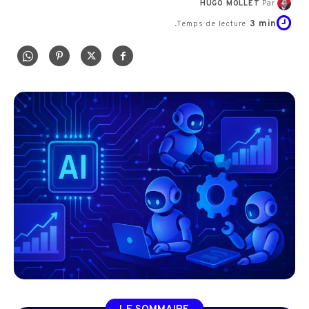
HUGO MOLLET
Par
3
min.
Temps de lecture