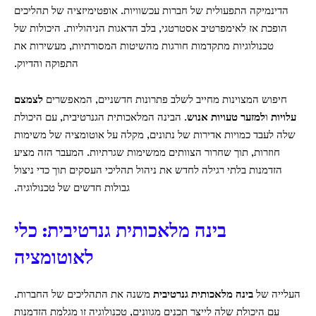
הדינמיקה התפעולית של חברות עכשוויות. אופטימיזציה של תהליכים
הופכת אז לאימפרטיב אסטרטגי, בלב הדאגות הניהוליות. היכולות של
טכנולוגיות מתקדמות חורגות מהשיטות המסורתיות, מעשירות את
התפוקה והדיוק.
חיפוש המצוינות מחייב לשלב פתרונות חדשניים, המאפשרים
לצמצם
עלויות
ו
למזער טעויות אנוש
. הבינה המלאכותית הגנרטיבית, עם היכולת
שלה לעבד כמויות אדירות של נתונים, מקלה על אוטומציה של משימות
חוזרות, תוך שחרור הצוותים ממשימות שגרתיות. המעבר הזה מציע
הזדמנות בלתי רגילה לחדש את ניהול תהליכי העסקים תוך כדי ניצול
גבולות חדשים של טכנולוגיה.
בינה מלאכותית גנרטיבית: כלי
לאוטומציה
העלייה של
בינה מלאכותית גנרטיבית
משנה את התהליכים של החברות.
עם היכולת שלה לייצר תכנים מגוונים, טכנולוגיה זו מגלמת הזדמנות