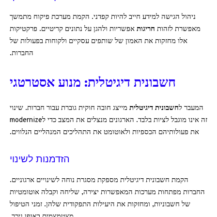
ניהול הגישה למידע חייב להיות קפדני. הקמת מערכת פיקוח מתמשך
מאפשרת לזהות
חריגות
אפשריות ולהגן על נתונים קריטיים. פרקטיקות
אלו מחזקות את האמון של שותפים עסקיים ולקוחות בפעולות של
החברות.
חשבונית דיגיטלית: מנוע אסטרטגי
המעבר ל
חשבונית דיגיטלית
מייצג חובה חוקית גוברת עבור חברות. שינוי
זה אינו מוגבל לציות בלבד. הארגונים מנצלים את המצב כדי לmodernize
את פעולותיהם הכספיות ולאוטומט את התהליכים המנהליים הנלווים.
הזדמנות לשינוי
הקמת חשבונית דיגיטלית מספקת מסגרת נוחה לשינויים ארגוניים.
החברות מפתחות מערכות המאפשרות יצירה, שליחה וקבלה אוטומטיות
של חשבוניות, ומחזקות את היעילות התפקודית שלהן. זמני הטיפול
מצטמצמים באופן ניכר.