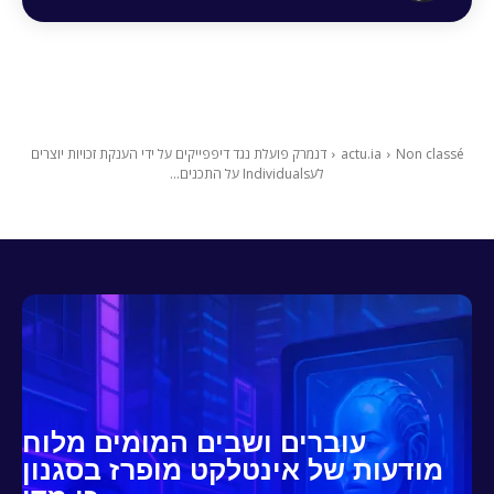
Non classé
actu.ia
דנמרק פועלת נגד דיפפייקים על ידי הענקת זכויות יוצרים
לעIndividuals על התכנים...
עוברים ושבים המומים מלוח
מודעות של אינטלקט מופרז בסגנון