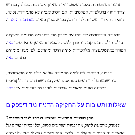
תגובה משמעותית כלפי הפלטפורמות שאינן משתפות פעולה, מדגיש
צורך דחוף ברגולציות אפקטיביות. אם הסיטואציה לא מתמודדת נכונה,
תוצאות חמורות עשויות להתרחש, כפי שמצוין בנאום
בעת מקרה אחר
.
התגובה הידידותית של עמנואל מקרון מול דיפפקים מדגימה השקפת
עולם הולכת ומתרקמת והצורך לגשת לסוגיה זו באופן פרואקטיבי
כאן
.
הצורך באינטליגנציה מלאכותית אתית הולך ומתרקם, לפי מגוון מומחים
בתחום
כאן
.
לבסוף, קריאות לרגולציה מחמירה של אינטליגנציה מלאכותית,
שהושמעו על ידי גופים כמו אנתרופיק, מדגישות הכרה קולקטיבית
בסכנות הפוטנציאליות שיכולות לנבוע מטכנולוגיות אלו
כאן
.
שאלות ותשובות על החקיקה הדנית נגד דיפפקים
מהן הזכויות החדשות שמציע דנמרק לגבי דיפפקים?
דנמרק מתכננת לחזק את זכויות הפרטים במובן של זכויות יוצרים על
המאפיינים הפיזיים והקוליים שלהם, המאפשרת להם לערער על יצירה