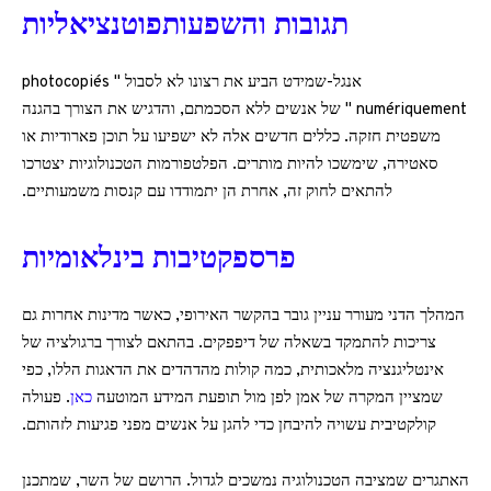
תגובות והשפעותפוטנציאליות
אנגל-שמידט הביע את רצונו לא לסבול " photocopiés
numériquement " של אנשים ללא הסכמתם, והדגיש את הצורך בהגנה
משפטית חזקה. כללים חדשים אלה לא ישפיעו על תוכן פארודיות או
סאטירה, שימשכו להיות מותרים. הפלטפורמות הטכנולוגיות יצטרכו
להתאים לחוק זה, אחרת הן יתמודדו עם קנסות משמעותיים.
פרספקטיבות בינלאומיות
המהלך הדני מעורר עניין גובר בהקשר האירופי, כאשר מדינות אחרות גם
צריכות להתמקד בשאלה של דיפפקים. בהתאם לצורך ברגולציה של
אינטליגנציה מלאכותית, כמה קולות מהדהדים את הדאגות הללו, כפי
שמציין המקרה של אמן לפן מול תופעת המידע המוטעה
כאן
. פעולה
קולקטיבית עשויה להיבחן כדי להגן על אנשים מפני פגיעות לזהותם.
האתגרים שמציבה הטכנולוגיה נמשכים לגדול. הרושם של השר, שמתכנן