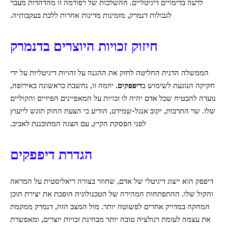
לרעה בדימויים דיגיטליים. ההשלכות של רפורמה זו מהדהדות מעבר
לגבולות דנמרק, מזמינות מדינות אחרות ללכת בעקבותיה.
חיזוק זכויות היוצרים בדנמרק
הממשלה הדנית החליטה לחזק את ההגנה על זהויות דיגיטליות על ידי
חקיקה הנוגעת לשימוש ב
דיפפקים
. יוזמה זו, נחשבת כראשונה באירופה,
נועדה להבטיח שכל אדם יהיה לו זכויות על המאפיינים הפיזיים והקוליים
שלו. שר התרבות, יקוב אנגל-שמידט, הודיע כי הצעת החוק תוגש לייעוץ
לפני הפסקת הקיץ, עם הצגה המתוכננת לאביב.
הגדרת דיפפקים
דיפפק הוא ייצוג דיגיטלי של אדם, שחוזר בצורה ריאליסטית על המראה
והקול שלו. ההתפתחות המהירה של הטכנולוגיה הופכת את יצירת תוכן
המחקה במדויק אחרים לפשוטה יותר. מול המצב הזה, דנמרק ממקמת
את עצמה לעומת רגולציה טובה יותר מבחינת זכויות יוצרים, ומאפשרת