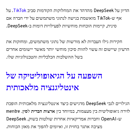
הדיון על DeepSeek מהדהד את המחלוקות הקודמות סביב
TikTok
. על
אף ש-TikTok מואשמת בגישה לנתוני משתמשים על ידי חברה אם
סינית, קיימות הוכחות מוחשיות לפעילויות דומות ב-DeepSeek.
חקירות גילו העברות לא מורשות של נתוני משתמשים, ומחזקות את
הרעיון שיישום זה עשוי להוות סיכון מוחשי יותר מאשר יישומים אחרים
בשל ההשלכות הכלכליות והטכנולוגיות שלו.
השפעה על הגיאופוליטיקה של
אינטליגנציה מלאכותית
הגילויים לגבי DeepSeek מדגישים כיצד אינטליגנציה מלאכותית הופכת
לזירה גיאופוליטית בין מעצמות, במיוחד בין
ארצות הברית
ל
סין
. mentre
ש-OpenAI וחברות אמריקאיות אחרות שולטות בשוק, DeepSeek
מציבה אתגר בחזית זו, ואיומים להפוך את מאזן הכוחות.