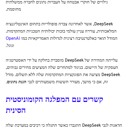
גילויים של חוקרי אבטחה על העברות נתונים לחברה ממשלתית
מחוסמת.
DeepSeek, אשר לאחרונה צברה פופולריות בתחום האינטליגנציה
המלאכותית, עוררה עניין עולמי בזכות יכולותיה הטכניות המתקדמות.
המודל תואר כאלטרנטיבה רצינית לגדולות האמריקאיות כמו
OpenAI
וגוגל.
עלייתה המהירה של DeepSeek מוסברת בחלקה על ידי האסטרטגיה
העסקית של היישום. בניגוד למתחרים שלה המציעים מחירים גבוהים,
DeepSeek מציעה את הפונקציות המתקדמות שלה ללא תשלום. מודל
זה, אם כי מושך, מעורר חששות משמעותיים לגבי
הגנת נתונים
.
קשרים עם המפלגה הקומוניסטית
הסינית
הדאגות לגבי DeepSeek התגברו כאשר התגלה כי רכיבים במערכת שלה