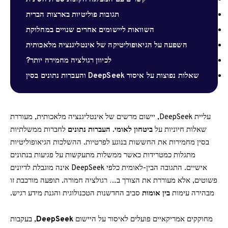
תגובות פוליטיות בארצות הברית
השוואות ליישומים אחרים שנויים במחלוקת
השפעה על הגיאופוליטיקה של אינטליגנציה מלאכותית
לכיוון רגולציה מחמירה יותר?
שאלות נפוצות על איסור DeepSeek והעברות נתונים בסין
עליית DeepSeek, יישום מרשים של אינטליגנציה מלאכותית, מעוררת
שאלות חיוניות על
ביטחון לאומי
.
העברות נתונים
לחברות ממשלתיות
בסין מחמירות את החששות בנוגע לפרטיות. ההשלכות הגיאופוליטיות
מתגלות כמטרידות כאשר ממשלות מתעקשות על פגיעות בנתונים
אישיים. התגובה הבין-לאומית כלפי DeepSeek אינה מוגבלת לדיונים
פשוטים, אלא מעוררת את הצורך ב… רגולציה חמורה. תופעה מורכבת זו
מבהירה עימות
בין אומות
סביב החדשנות הטכנולוגית והגנת מידע רגיש.
מחוקקים אמריקאיים פועלים לאיסור על היישום
DeepSeek
, בעקבות