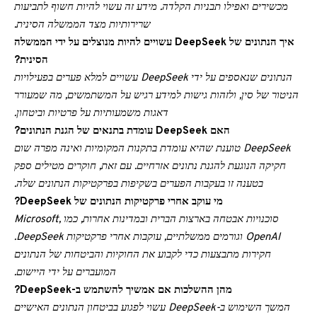
מכשירים ואפילו תבניות הקלדה. מידע זה עשוי להיות חשוף לתביעות
שרירותיות מצד הממשלה הסינית.
איך הנתונים של DeepSeek עשויים להיות מנוצלים על ידי הממשלה
הסינית?
הנתונים שנאספים על ידי DeepSeek עשויים למלא פערים בפעילויות
הניטור של סין, ולזהות גישות למידע רגיש על המשתמשים, מה שמעורר
דאגות משמעותיות על פרטיות וביטחון.
האם DeepSeek עומדת בתנאים של הגנת הנתונים?
DeepSeek טוענת שהיא עומדת בתקנות המקומיות ואינה מפרה שום
חקיקה הנוגעת להגנת נתונים אזרחיים. עם זאת, חוקרים מטילים ספק
בטענה זו בעקבות הפערים בשקיפות בפרקטיקות הנתונים שלה.
מי עוקב אחרי פרקטיקות הנתונים של DeepSeek?
סוכנויות אבטחה בארצות הברית ובמדינות אחרות, כמו Microsoft,
OpenAI וגורמים ממשלתיים, עוקבות אחרי פרקטיקות DeepSeek.
חקירות מתבצעות כדי לקבוע את החוקיות והביטחות של הנתונים
המועברים על ידי היישום.
מהן ההשלכות אם אמשיך להשתמש ב-DeepSeek?
המשך השימוש ב-DeepSeek עשוי לפגוע בביטחון הנתונים האישיים