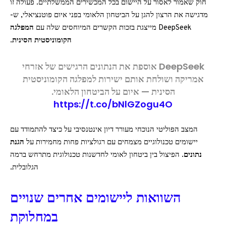
חוק שאמור לאסור על היישום בכל המכשירים הממשלתיים. פעולה זו
מדגישה את הרצון להגן על הביטחון הלאומי בפני איום פוטנציאלי, ש-
DeepSeek מייצגת בזכות הקשרים המיוחסים שלה עם
המפלגה
הקומוניסטית הסינית
.
DeepSeek אוספת את הנתונים הרגישים של אזרחי
אמריקה ושולחת אותם ישירות למפלגה הקומוניסטית
הסינית — איום על הביטחון הלאומי.
https://t.co/bNlGZogu4O
המצב הפוליטי הנוכחי מעורר דיון אינטנסיבי על כיצד להתמודד עם
יישומים טכנולוגיים מצמחים עם רגולציות פחות מחמירות על
הגנת
נתונים
. הפיצול בין ביטחון לאומי לחדשנות טכנולוגית מתרחש ברמה
הגלובלית.
השוואות ליישומים אחרים שנויים
במחלוקת