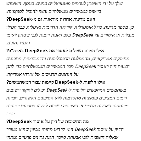
שלך על ידי חשיפתן לגורמים פוטנציאליים עוינים. בנוסף, השימוש
ביישום במכשירים ממשלתיים עשוי להוביל לסנקציות.
האם מדינות אחרות מודאגות גם מ-DeepSeek?
כן, מספר מדינות, כולל אוסטרליה, קוריאה הדרומית ואיטליה, כבר הטילו
מגבלות או איסורים על DeepSeek עקב דאגות דומות לגבי ביטחון לאומי
והגנת נתונים.
אילו חוקים נשקלים לאסור את DeepSeek בארה"ב?
מחוקקים אמריקאיים, מהמפלגות הרפובליקנית והדמוקרטית, מתכננים
הצעות חוק לאסור DeepSeek מכל המכשירים הממשלתיים כדי להגן
על הנתונים הרגישים של אזרחי אמריקה.
אילו חלופות ל-DeepSeek קיימות עבור המשתמשים?
משתמשים המחפשים חלופות ל-DeepSeek יכולים לחקור יישומים
דומים המציעים פונקציות מתקדמות ללא הסיכונים הקשורים. חברות
מבוססות בארצות הברית או באירופה עשויות להציע פתרונות בטוחים
יותר.
מה החשיבות של דיון על איסור DeepSeek?
הדיון על איסור DeepSeek הוא קרדיט מהותי מכיוון שהוא מעורר
שאלות חשובות לגבי אבטחת סייבר, הגנת נתונים פרטיים ומתחי