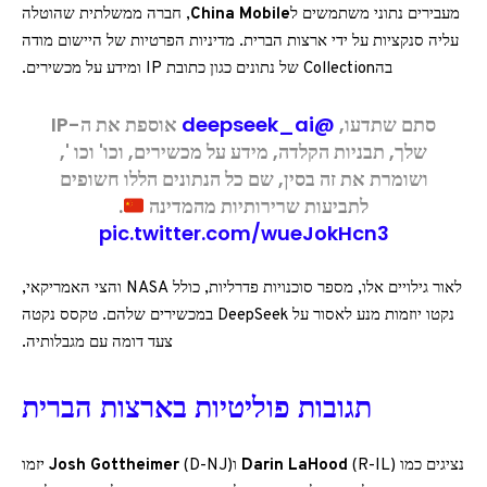
מעבירים נתוני משתמשים ל
China Mobile
, חברה ממשלתית שהוטלה
עליה סנקציות על ידי ארצות הברית. מדיניות הפרטיות של היישום מודה
בהCollection של נתונים כגון כתובת IP ומידע על מכשירים.
סתם שתדעו,
@deepseek_ai
אוספת את ה-IP
שלך, תבניות הקלדה, מידע על מכשירים, וכו' וכו ',
ושומרת את זה בסין, שם כל הנתונים הללו חשופים
לתביעות שרירותיות מהמדינה
.
pic.twitter.com/wueJokHcn3
לאור גילויים אלו, מספר סוכנויות פדרליות, כולל NASA והצי האמריקאי,
נקטו יוזמות מנע לאסור על DeepSeek במכשירים שלהם. טקסס נקטה
צעד דומה עם מגבלותיה.
תגובות פוליטיות בארצות הברית
נציגים כמו
(R-IL) ו
Darin LaHood
Josh Gottheimer
(D-NJ) יזמו