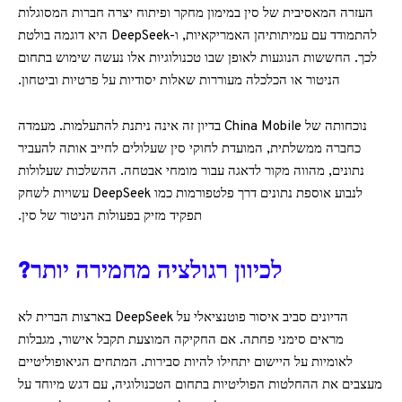
העזרה המאסיבית של סין במימון מחקר ופיתוח יצרה חברות המסוגלות
להתמודד עם עמיתותיהן האמריקאיות, ו-DeepSeek היא דוגמה בולטת
לכך. החששות הנוגעות לאופן שבו טכנולוגיות אלו נעשה שימוש בתחום
הניטור או הכלכלה מעוררות שאלות יסודיות על פרטיות וביטחון.
נוכחותה של China Mobile בדיון זה אינה ניתנת להתעלמות. מעמדה
כחברה ממשלתית, המועדת לחוקי סין שעלולים לחייב אותה להעביר
נתונים, מהווה מקור לדאגה עבור מומחי אבטחה. ההשלכות שעלולות
לנבוע אוספת נתונים דרך פלטפורמות כמו DeepSeek עשויות לשחק
תפקיד מזיק בפעולות הניטור של סין.
לכיוון רגולציה מחמירה יותר?
הדיונים סביב איסור פוטנציאלי על DeepSeek בארצות הברית לא
מראים סימני פחתה. אם החקיקה המוצעת תקבל אישור, מגבלות
לאומיות על היישום יתחילו להיות סבירות. המתחים הגיאופוליטיים
מעצבים את ההחלטות הפוליטיות בתחום הטכנולוגיה, עם דגש מיוחד על