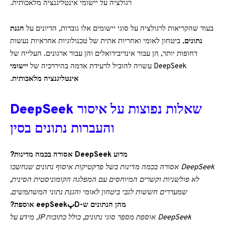
רגולציה על יישומי אינטליגנציה מלאכותית.
בעוד שהקריאות לרגולציה על סוגי יישומים אלו גוברות, הדיונים על
הגנת
נתונים
, ביטחון לאומי ואחריות אתית של טכנולוגיות אחראיות נעשות
דחופות יותר, הן עבור אינדיבידואלים והן עבור ארגונים. העלייה של
DeepSeek עשויה להוביל לרעידת אדמה בהיררכיה של
יישומי
אינטליגנציה מלאכותית
.
שאלות נפוצות על איסור DeepSeek
והעברות נתונים בסין
מדוע DeepSeek אסורה בכמה מדינות?
DeepSeek אסורה בכמה מדינות בשל פרקטיקות איסוף נתונים שנחשבו
לא פולשניות וקשרים המיוחסים עם המפלגה הקומוניסטית הסינית,
שמעררים חששות לגבי ביטחון לאומי והגנת נתוני המשתמשים.
מהן הנתונים ש-DپeepSeek אוספת?
DeepSeek אוספת מספר סוגי נתונים, כולל כתובות IP, מידע על